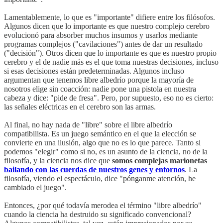
Lamentablemente, lo que es "importante" difiere entre los filósofos.
Algunos dicen que lo importante es que nuestro complejo cerebro
evolucionó para absorber muchos insumos y usarlos mediante
programas complejos ("cavilaciones") antes de dar un resultado
("decisión"). Otros dicen que lo importante es que es nuestro propio
cerebro y el de nadie más es el que toma nuestras decisiones, incluso
si esas decisiones están predeterminadas. Algunos incluso
argumentan que tenemos libre albedrío porque la mayoría de
nosotros elige sin coacción: nadie pone una pistola en nuestra
cabeza y dice: "pide de fresa". Pero, por supuesto, eso no es cierto:
las señales eléctricas en el cerebro son las armas.
Al final, no hay nada de "libre" sobre el libre albedrío
compatibilista. Es un juego semántico en el que la elección se
convierte en una ilusión, algo que no es lo que parece. Tanto si
podemos "elegir" como si no, es un asunto de la ciencia, no de la
filosofía, y la ciencia nos dice que
somos complejas marionetas
bailando con las cuerdas de nuestros genes y entornos
. La
filosofía, viendo el espectáculo, dice "pónganme atención, he
cambiado el juego".
Entonces, ¿por qué todavía merodea el término "libre albedrío"
cuando la ciencia ha destruido su significado convencional?