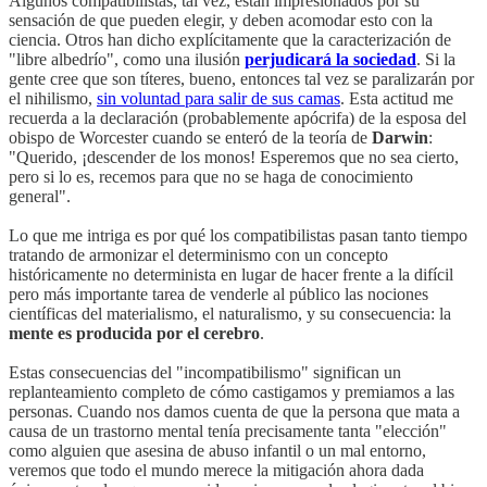
Algunos compatibilistas, tal vez, están impresionados por su
sensación de que pueden elegir, y deben acomodar esto con la
ciencia. Otros han dicho explícitamente que la caracterización de
"libre albedrío", como una ilusión
perjudicará la sociedad
. Si la
gente cree que son títeres, bueno, entonces tal vez se paralizarán por
el nihilismo,
sin voluntad para salir de sus camas
. Esta actitud me
recuerda a la declaración (probablemente apócrifa) de la esposa del
obispo de Worcester cuando se enteró de la teoría de
Darwin
:
"Querido, ¡descender de los monos! Esperemos que no sea cierto,
pero si lo es, recemos para que no se haga de conocimiento
general".
Lo que me intriga es por qué los compatibilistas pasan tanto tiempo
tratando de armonizar el determinismo con un concepto
históricamente no determinista en lugar de hacer frente a la difícil
pero más importante tarea de venderle al público las nociones
científicas del materialismo, el naturalismo, y su consecuencia: la
mente es producida por el cerebro
.
Estas consecuencias del "incompatibilismo" significan un
replanteamiento completo de cómo castigamos y premiamos a las
personas. Cuando nos damos cuenta de que la persona que mata a
causa de un trastorno mental tenía precisamente tanta "elección"
como alguien que asesina de abuso infantil o un mal entorno,
veremos que todo el mundo merece la mitigación ahora dada