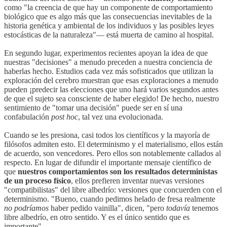
como "la creencia de que hay un componente de comportamiento
biológico que es algo más que las consecuencias inevitables de la
historia genética y ambiental de los individuos y las posibles leyes
estocásticas de la naturaleza"— está muerta de camino al hospital.
En segundo lugar, experimentos recientes apoyan la idea de que
nuestras "decisiones" a menudo preceden a nuestra conciencia de
haberlas hecho. Estudios cada vez más sofisticados que utilizan la
exploración del cerebro muestran que esas exploraciones a menudo
pueden ¡predecir las elecciones que uno hará varios segundos antes
de que el sujeto sea consciente de haber elegido! De hecho, nuestro
sentimiento de "tomar una decisión" puede ser en sí una
confabulación
post hoc
, tal vez una evolucionada.
Cuando se les presiona, casi todos los científicos y la mayoría de
filósofos admiten esto. El determinismo y el materialismo, ellos están
de acuerdo, son vencedores. Pero ellos son notablemente callados al
respecto. En lugar de difundir el importante mensaje científico de
que
nuestros comportamientos son los resultados deterministas
de un proceso físico
, ellos prefieren inventar nuevas versiones
"compatibilistas" del libre albedrío: versiones que concuerden con el
determinismo. "Bueno, cuando pedimos helado de fresa realmente
no podríamos
haber pedido vainilla", dicen, "pero
todavía
tenemos
libre albedrío, en otro sentido. Y es el único sentido que es
importante".