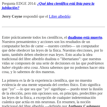
Pregunta EDGE 2014:
¿Qué idea científica está lista para la
jubilación?
Jerry Coyne
respondió que el
Libre albedrío
:
Entre prácticamente todos los científicos, el
dualismo está muerto
.
Nuestros pensamientos y acciones son los resultados de un
computador hecho de carne —nuestro cerebro— un computador
que debe obedecer las leyes de la física. Nuestras elecciones, por lo
tanto, también deben obedecer esas leyes. Esto acaba la idea
tradicional del libre albedrío dualista o "libertariano": que nuestras
vidas se componen de una serie de decisiones en las que
podríamos
haber elegido otra cosa
. Ahora sabemos que no podemos hacer otra
cosa, y lo sabemos de dos maneras.
La primera es la de la experiencia científica, que no muestra
evidencia de una mente separada del cerebro físico. Esto significa
que "yo" —lo que sea que "yo" signifique— puedo tener la ilusión
de la elección, pero mis opciones son, en principio, predecibles por
las leyes de la física, a excepción de cualquier indeterminación
cuántica que actúa en mis neuronas. En resumen, la noción
tradicional del libre albedrío —definido por
Anthony Cashmore