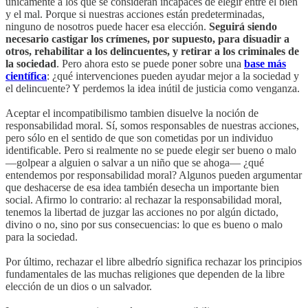
únicamente a los que se consideran incapaces de elegir entre el bien
y el mal. Porque si nuestras acciones están predeterminadas,
ninguno de nosotros puede hacer esa elección.
Seguirá siendo
necesario castigar los crímenes, por supuesto, para disuadir a
otros, rehabilitar a los delincuentes, y retirar a los criminales de
la sociedad
. Pero ahora esto se puede poner sobre una
base más
científica
: ¿qué intervenciones pueden ayudar mejor a la sociedad y
el delincuente? Y perdemos la idea inútil de justicia como venganza.
Aceptar el incompatibilismo tambien disuelve la noción de
responsabilidad moral. Sí, somos responsables de nuestras acciones,
pero sólo en el sentido de que son cometidas por un individuo
identificable. Pero si realmente no se puede elegir ser bueno o malo
—golpear a alguien o salvar a un niño que se ahoga— ¿qué
entendemos por responsabilidad moral? Algunos pueden argumentar
que deshacerse de esa idea también desecha un importante bien
social. Afirmo lo contrario: al rechazar la responsabilidad moral,
tenemos la libertad de juzgar las acciones no por algún dictado,
divino o no, sino por sus consecuencias: lo que es bueno o malo
para la sociedad.
Por último, rechazar el libre albedrío significa rechazar los principios
fundamentales de las muchas religiones que dependen de la libre
elección de un dios o un salvador.