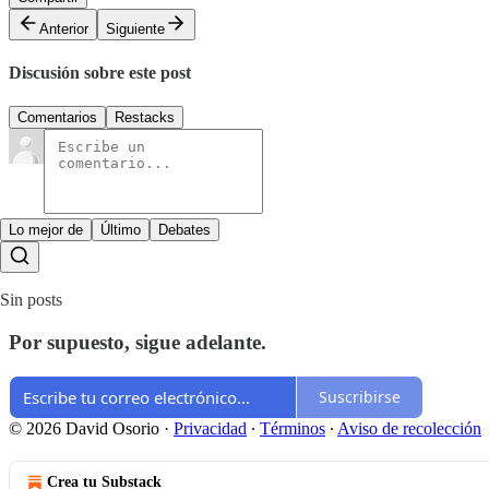
Anterior
Siguiente
Discusión sobre este post
Comentarios
Restacks
Lo mejor de
Último
Debates
Sin posts
Por supuesto, sigue adelante.
Suscribirse
© 2026 David Osorio
·
Privacidad
∙
Términos
∙
Aviso de recolección
Crea tu Substack