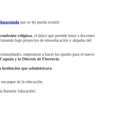
disparatada
que se les pueda ocurrir:
confesión religiosa
, el único que permite tener a docentes
funcionando bajo proyectos de etnoeducación y alejadas del
s comunidades, empezaron a hacer los ajustes para el nuevo
l Caguán y la Diócesis de Florencia
.
a institución que administrara
.
e encargue de la educación.
da llamaría 'educación'.