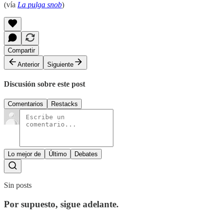
(vía
La pulga snob
)
Compartir
Anterior
Siguiente
Discusión sobre este post
Comentarios
Restacks
Lo mejor de
Último
Debates
Sin posts
Por supuesto, sigue adelante.