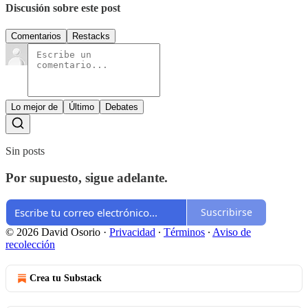
Discusión sobre este post
Comentarios
Restacks
Lo mejor de
Último
Debates
Sin posts
Por supuesto, sigue adelante.
Suscribirse
© 2026 David Osorio
·
Privacidad
∙
Términos
∙
Aviso de
recolección
Crea tu Substack