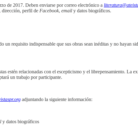
arzo de 2017. Deben enviarse por correo electrónico a
literatura@ateist
 dirección, perfil de
Facebook
,
email
y datos biográficos.
ndo un requisito indispensable que sus obras sean inéditas y no hayan si
stas estén relacionadas con el escepticismo y el librepensamiento. La e
tará un trabajo por participante.
istaspr.org
adjuntando la siguiente información:
l
y datos biográficos