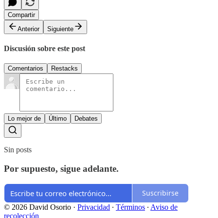
Compartir
Anterior
Siguiente
Discusión sobre este post
Comentarios
Restacks
Lo mejor de
Último
Debates
Sin posts
Por supuesto, sigue adelante.
Suscribirse
© 2026 David Osorio
·
Privacidad
∙
Términos
∙
Aviso de
recolección