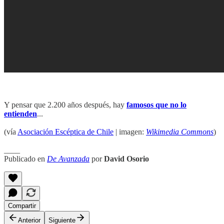
Y pensar que 2.200 años después, hay
famosos que no lo
entienden
...
(vía
Asociación Escéptica de Chile
| imagen:
Wikimedia Commons
)
____
Publicado en
De Avanzada
por
David Osorio
Compartir
Anterior
Siguiente