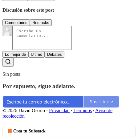
Discusión sobre este post
Comentarios
Restacks
Lo mejor de
Último
Debates
Sin posts
Por supuesto, sigue adelante.
Suscribirse
© 2026 David Osorio
·
Privacidad
∙
Términos
∙
Aviso de
recolección
Crea tu Substack