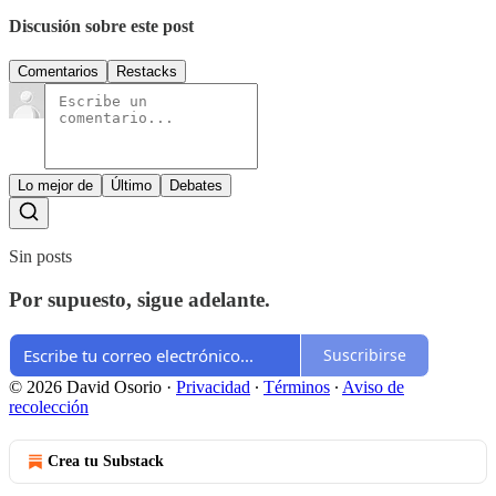
Discusión sobre este post
Comentarios
Restacks
Lo mejor de
Último
Debates
Sin posts
Por supuesto, sigue adelante.
Suscribirse
© 2026 David Osorio
·
Privacidad
∙
Términos
∙
Aviso de
recolección
Crea tu Substack