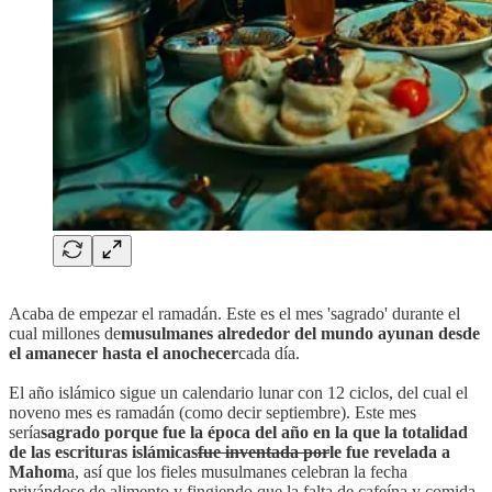
Acaba de empezar el ramadán. Este es el mes 'sagrado' durante el
cual millones de
musulmanes alrededor del mundo ayunan desde
el amanecer hasta el anochecer
cada día.
El año islámico sigue un calendario lunar con 12 ciclos, del cual el
noveno mes es ramadán (como decir septiembre). Este mes
sería
sagrado porque fue la época del año en la que la totalidad
de las escrituras islámicas
fue inventada por
le fue revelada a
Mahom
a, así que los fieles musulmanes celebran la fecha
privándose de alimento y fingiendo que la falta de cafeína y comida