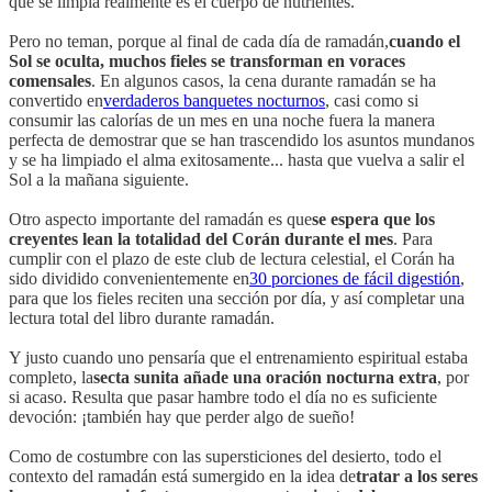
que se limpia realmente es el cuerpo de nutrientes.
Pero no teman, porque al final de cada día de ramadán,
cuando el
Sol se oculta, muchos fieles se transforman en voraces
comensales
. En algunos casos, la cena durante ramadán se ha
convertido en
verdaderos banquetes nocturnos
, casi como si
consumir las calorías de un mes en una noche fuera la manera
perfecta de demostrar que se han trascendido los asuntos mundanos
y se ha limpiado el alma exitosamente... hasta que vuelva a salir el
Sol a la mañana siguiente.
Otro aspecto importante del ramadán es que
se espera que los
creyentes lean la totalidad del Corán durante el mes
. Para
cumplir con el plazo de este club de lectura celestial, el Corán ha
sido dividido convenientemente en
30 porciones de fácil digestión
,
para que los fieles reciten una sección por día, y así completar una
lectura total del libro durante ramadán.
Y justo cuando uno pensaría que el entrenamiento espiritual estaba
completo, la
secta sunita añade una oración nocturna extra
, por
si acaso. Resulta que pasar hambre todo el día no es suficiente
devoción: ¡también hay que perder algo de sueño!
Como de costumbre con las supersticiones del desierto, todo el
contexto del ramadán está sumergido en la idea de
tratar a los seres