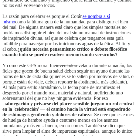
no los está volviendo locos.
La razón para celebrar es porque el Corán
se nombra a sí
mismo
como la última guía de la humanidad para distinguir el bien
del mal. De alguna manera está claro que los simples mortales no
podríamos distinguir el bien del mal sin un manual de instrucciones
de inspiración divina, así que se celebra que tengamos esta guía
infalible para navegar por las traicioneras aguas de la ética. Al fin y
al cabo,
¿quién necesita pensamiento crítico o debate filosófico
cuando todo se puede resolver memorizando versículos?
Y como este GPS moral fue
inventado
revelado durante ramadán, los
fieles que gocen de buena salud deben seguir un ayuno durante las
horas de luz de cada día (quienes se lo salten por motivos de salud, o
porque están de viaje, deben reponer la abstinencia más adelante).
Al más puro estilo abrahámico, la fecha pone de manifiesto el
desprecio por el mundo real, material y natural, prefiriendo uno
sobrenatural del que no hay ninguna evidencia. Por eso
la
abnegación y privarse del placer sensible juegan un rol central
en la 'celebración' — el camino hacia la virtud está empedrado
de estómagos gruñendo y dolores de cabeza
. Se cree que este mes
de huelga de hambre ayuda a centrarse menos en los asuntos
mundanos y más en... bueno, en no comer. También se dice que
sirve para limpiar el alma de impurezas espirituales, aunque lo único