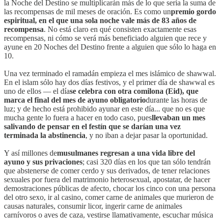
la Noche del Destino se multiplicarán más de lo que sería la suma de
las recompensas de mil meses de oración. Es como un
premio gordo
espiritual, en el que una sola noche vale más de 83 años de
recompensa
. No está claro en qué consisten exactamente esas
recompensas, ni cómo se verá más beneficiado alguien que rece y
ayune en 20 Noches del Destino frente a alguien que sólo lo haga en
10.
Una vez terminado el ramadán empieza el mes islámico de shawwal.
En el islam sólo hay dos días festivos, y el primer día de shawwal es
uno de ellos — el día
se celebra con otra comilona (Eid), que
marca el final del mes de ayuno obligatorio
durante las horas de
luz; y de hecho está prohibido ayunar en este día... que no es que
mucha gente lo fuera a hacer en todo caso, pues
llevaban un mes
salivando de pensar en el festín que se darían una vez
terminada la abstinencia
, y no iban a dejar pasar la oportunidad.
Y así millones de
musulmanes regresan a una vida libre del
ayuno y sus privaciones
; casi 320 días en los que tan sólo tendrán
que abstenerse de comer cerdo y sus derivados, de tener relaciones
sexuales por fuera del matrimonio heterosexual, apostatar, de hacer
demostraciones públicas de afecto, chocar los cinco con una persona
del otro sexo, ir al casino, comer carne de animales que murieron de
causas naturales, consumir licor, ingerir carne de animales
carnívoros o aves de caza, vestirse llamativamente, escuchar música