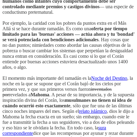
humanos como infantes cuyo comportamiento debe ser
controlado mediante premios y castigos divinos
— una especie de
conductismo preternatural.
Por ejemplo, la caridad con los pobres da puntos extra en el Más
Allá si se hace durante ramadán. Es como una
oferta por tiempo
limitado para las 'buenas' acciones — actúa ahora y tu 'bondad'
se verá potenciada con bendiciones adicionales
. Hay cosas que
no dan puntos; nimiedades como abordar las causas objetivas de la
pobreza o buscar cambiar los sistemas que perpetúan la desigualdad
nunca entran en consideración. Es casi como si lo que el Corán
entiende por buenas acciones estuviera desactualizado unos 1400
años, o algo.
El momento más importante del ramadán es la
Noche del Destino
, la
noche en la que se supone que el Corán bajó de los cielos por
primera vez, y que sus primeros versos fueron
inventados
por
revelados a
Mahoma
. A pesar de su importancia, y de la supuesta
inspiración divina del Corán, los
musulmanes no tienen ni idea de
cuándo ocurrió esto exactamente
, sólo que fue una de las últimas
cinco noches impares del mes. Según el
relato islámico
, dios le dijo a
Mahoma la fecha exacta en un sueño; sin embargo, cuando este le
fue a transmitir la fecha a sus seguidores, vio a dos de ellos peleando
y eso hizo se le olvidara la fecha. En todo caso, la
sura
correspondiente
dice que las recompensas por ayunar y rezar durante