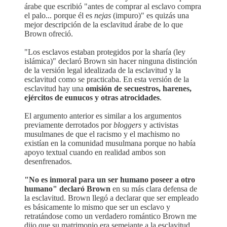
árabe que escribió "antes de comprar al esclavo compra
el palo... porque él es
nejas
(impuro)" es quizás una
mejor descripción de la esclavitud árabe de lo que
Brown ofreció.
"Los esclavos estaban protegidos por la sharía (ley
islámica)" declaró Brown sin hacer ninguna distinción
de la versión legal idealizada de la esclavitud y la
esclavitud como se practicaba. En esta versión de la
esclavitud hay una
omisión de secuestros, harenes,
ejércitos de eunucos y otras atrocidades
.
El argumento anterior es similar a los argumentos
previamente derrotados por
bloggers
y activistas
musulmanes de que el racismo y el machismo no
existían en la comunidad musulmana porque no había
apoyo textual cuando en realidad ambos son
desenfrenados.
"No es inmoral para un ser humano poseer a otro
humano" declaró Brown
en su más clara defensa de
la esclavitud. Brown llegó a declarar que ser empleado
es básicamente lo mismo que ser un esclavo y
retratándose como un verdadero romántico Brown me
dijo que su matrimonio era semejante a la esclavitud