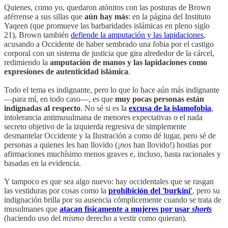
Quienes, como yo, quedaron atónitos con las posturas de Brown
aférrense a sus sillas que
aún hay más
: en la página del Instituto
Yaqeen (que promueve las barbaridades islámicas en pleno siglo
21), Brown también
defiende la amputación y las lapidaciones
,
acusando a Occidente de haber sembrado una fobia por el castigo
corporal con un sistema de justicia que gira alrededor de la cárcel,
redimiendo la
amputación de manos y las lapidaciones como
expresiones de autenticidad islámica
.
Todo el tema es indignante, pero lo que lo hace aún más indignante
—para mí, en todo caso—, es que
muy pocas personas están
indignadas al respecto
. No sé si es la
excusa de la islamofobia
,
intolerancia antimusulmana de menores expectativas o el nada
secreto objetivo de la izquierda regresiva de simplemente
desmantelar Occidente y la Ilustración a como dé lugar, pero sé de
personas a quienes les han llovido (¡
nos
han llovido!) hostias por
afirmaciones muchísimo menos graves e, incluso, hasta racionales y
basadas en la evidencia.
Y tampoco es que sea algo nuevo: hay occidentales que se rasgan
las vestiduras por cosas como la
prohibición del 'burkini'
, pero su
indignación brilla por su ausencia cómplicemente cuando se trata de
musulmanes que
atacan físicamente a mujeres por usar
shorts
(haciendo uso del
mismo
derecho a vestir como quieran).