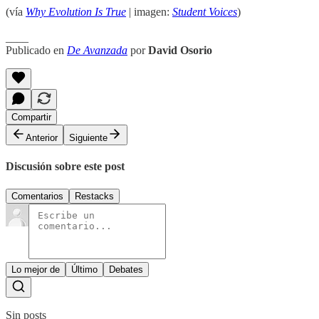
(vía
Why Evolution Is True
| imagen:
Student Voices
)
____
Publicado en
De Avanzada
por
David Osorio
Compartir
Anterior
Siguiente
Discusión sobre este post
Comentarios
Restacks
Lo mejor de
Último
Debates
Sin posts