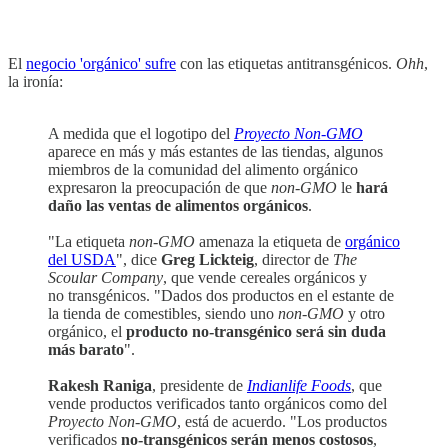
El
negocio 'orgánico' sufre
con las etiquetas antitransgénicos.
Ohh
,
la ironía:
A medida que el logotipo del
Proyecto Non-GMO
aparece en más y más estantes de las tiendas, algunos
miembros de la comunidad del alimento orgánico
expresaron la preocupación de que
non-GMO
le
hará
daño las ventas de alimentos orgánicos
.
"La etiqueta
non-GMO
amenaza la etiqueta de
orgánico
del USDA
", dice
Greg Lickteig
, director de
The
Scoular Company
, que vende cereales orgánicos y
no transgénicos. "Dados dos productos en el estante de
la tienda de comestibles, siendo uno
non-GMO
y otro
orgánico, el
producto no-transgénico será sin duda
más barato
".
Rakesh Raniga
, presidente de
Indianlife Foods
, que
vende productos verificados tanto orgánicos como del
Proyecto Non-GMO
, está de acuerdo. "Los productos
verificados
no-transgénicos serán menos costosos
,