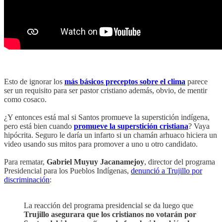
Esto de ignorar los
más básicos preceptos sobre el clima
parece
ser un requisito para ser pastor cristiano además, obvio, de mentir
como cosaco.
¿Y entonces está mal si Santos promueve la superstición indígena,
pero está bien cuando
promueve la superstición cristiana
? Vaya
hipócrita. Seguro le daría un infarto si un chamán arhuaco hiciera un
video usando sus mitos para promover a uno u otro candidato.
Para rematar,
Gabriel Muyuy Jacanamejoy
, director del programa
Presidencial para los Pueblos Indígenas,
denunció a Trujillo por
discriminación
:
La reacción del programa presidencial se da luego que
Trujillo asegurara que los cristianos no votarán por