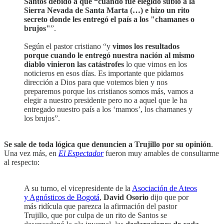
Santos debido a que “cuando fue elegido subió a la
Sierra Nevada de Santa Marta (…) e hizo un rito
secreto donde les entregó el país a los "chamanes o
brujos"
”.
Según el pastor cristiano “y
vimos los resultados
porque cuando le entregó nuestra nación al mismo
diablo vinieron las catástrofes
lo que vimos en los
noticieros en esos días. Es importante que pidamos
dirección a Dios para que votemos bien y nos
preparemos porque los cristianos somos más, vamos a
elegir a nuestro presidente pero no a aquel que le ha
entregado nuestro país a los ‘mamos’, los chamanes y
los brujos”.
Se sale de toda lógica que denuncien a Trujillo por su opinión
.
Una vez más, en
El Espectador
fueron muy amables de consultarme
al respecto:
A su turno, el vicepresidente de la
Asociación de Ateos
y Agnósticos de Bogotá
,
David Osorio
dijo que por
más ridícula que parezca la afirmación del pastor
Trujillo, que por culpa de un rito de Santos se