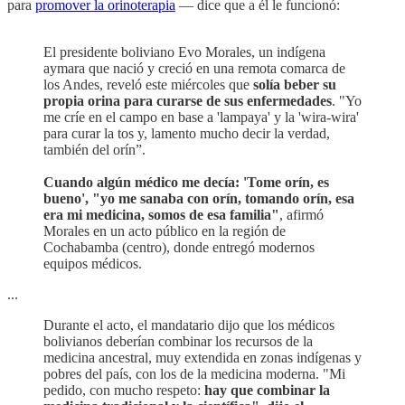
para
promover la orinoterapia
— dice que a él le funcionó:
El presidente boliviano Evo Morales, un indígena
aymara que nació y creció en una remota comarca de
los Andes, reveló este miércoles que
solía beber su
propia orina para curarse de sus enfermedades
. "Yo
me críe en el campo en base a 'lampaya' y la 'wira-wira'
para curar la tos y, lamento mucho decir la verdad,
también del orín”.
Cuando algún médico me decía: 'Tome orín, es
bueno', "yo me sanaba con orín, tomando orín, esa
era mi medicina, somos de esa familia"
, afirmó
Morales en un acto público en la región de
Cochabamba (centro), donde entregó modernos
equipos médicos.
...
Durante el acto, el mandatario dijo que los médicos
bolivianos deberían combinar los recursos de la
medicina ancestral, muy extendida en zonas indígenas y
pobres del país, con los de la medicina moderna. "Mi
pedido, con mucho respeto:
hay que combinar la