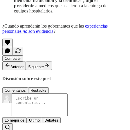
medicina tradicional y la científica", dijo el
presidente
a médicos que asistieron a la entrega de
equipos hospitalarios.
¿Cuándo aprenderán los gobernantes que las
experiencias
personales
no
son evidencia
?
Compartir
Anterior
Siguiente
Discusión sobre este post
Comentarios
Restacks
Lo mejor de
Último
Debates