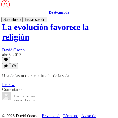
De Avanzada
Suscribirse
Iniciar sesión
La evolución favorece la
religión
David Osorio
abr 5, 2017
Una de las más crueles ironías de la vida.
Leer →
Comentarios
© 2026 David Osorio
·
Privacidad
∙
Términos
∙
Aviso de