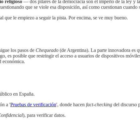
o religioso
— dos pilares de la democracia son el imperio de la ley y l
cuestionando que se viole esa disposición, así como cuestionan cuando se
 al que le empiezo a seguir la pista. Por encima, se ve muy bueno.
sigue los pasos de
Chequeado
(de Argentina). La parte innovadora es q
rgo, es posible que restringir el acceso a usuarios de dispositivos móvil
ad económica.
público en España.
ón a '
Pruebas de verificación
', donde hacen
fact
-
checking
del discurso 
Confidencial
), para verificar datos.