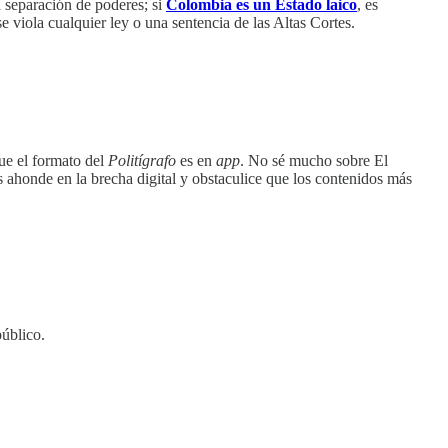
a separación de poderes; si
Colombia es un Estado laico
, es
 viola cualquier ley o una sentencia de las Altas Cortes.
ue el formato del
Politígrafo
es en
app
. No sé mucho sobre El
es ahonde en la brecha digital y obstaculice que los contenidos más
público.