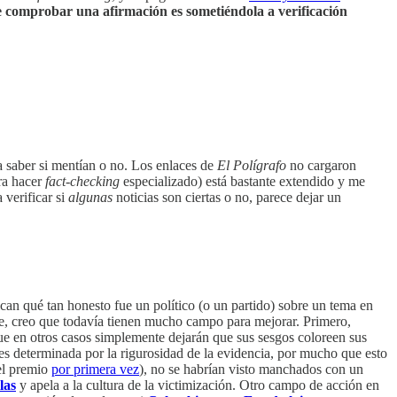
 comprobar una afirmación es sometiéndola a verificación
ra saber si mentían o no. Los enlaces de
El Polígrafo
no cargaron
ra hacer
fact
-
checking
especializado) está bastante extendido y me
 verificar si
algunas
noticias son ciertas o no, parece dejar un
can qué tan honesto fue un político (o un partido) sobre un tema en
te, creo que todavía tienen mucho campo para mejorar. Primero,
ue en otros casos simplemente dejarán que sus sesgos coloreen sus
es determinada por la rigurosidad de la evidencia, por mucho que esto
 el premio
por primera vez
), no se habrían visto manchados con un
las
y apela a la cultura de la victimización. Otro campo de acción en