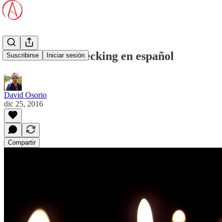
Sitios de fact-checking en español
Suscribirse
Iniciar sesión
David Osorio
dic 25, 2016
Compartir