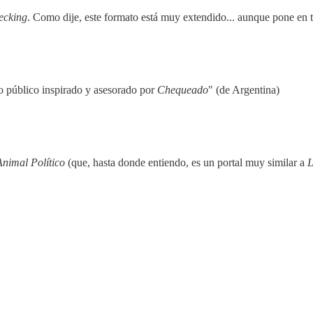
ecking
. Como dije, este formato está muy extendido... aunque pone en te
rso público inspirado y asesorado por
Chequeado
" (de Argentina)
Animal Político
(que, hasta donde entiendo, es un portal muy similar a
L