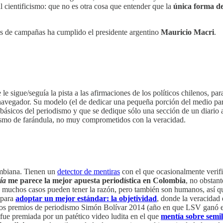
 cientificismo: que no es otra cosa que entender que la
única forma de
sas de campañas ha cumplido el presidente argentino
Mauricio Macri
.
le sigue/seguía la pista a las afirmaciones de los políticos chilenos, pa
 navegador. Su modelo (el de dedicar una pequeña porción del medio pa
 básicos del periodismo y que se dedique sólo una sección de un diario a
dismo de farándula, no muy comprometidos con la veracidad.
ombiana. Tienen un
detector de mentiras
con el que ocasionalmente verifi
ía
me parece la mejor apuesta periodística en Colombia
, no obstan
 en muchos casos pueden tener la razón, pero también son humanos, así q
 para
adoptar un mejor estándar: la objetividad
, donde la veracidad 
vez los premios de periodismo Simón Bolívar 2014 (año en que LSV ganó
 fue premiada por un patético video ludita en el que
mentía sobre semil