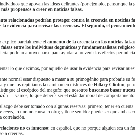
individuos que apoyan las ideas delirantes (por ejemplo, pensar que la
 más propensos a creer en noticias falsas
.
to relacionadas podrían proteger contra la creencia en noticias fa
e la evidencia para revisar las creencias. El segundo, el pensamient
o explicó parcialmente el
aumento de la creencia en las noticias falsa
 falsas entre los individuos dogmáticos y fundamentalistas religioso
rta podrían aprovecharse para ayudar a prevenir los efectos perjudiciale
tentar lo que decimos, por aquello de usar la evidencia para revisar nues
nte normal estar dispuesto a matar a su primogénito para probarle su fe
na y que los reptilianos la caminan en disfraces de
Hillary Clinton
, per
distingue al escéptico del magufo: que nosotros
buscamos basar nuestra
 razón — vamos, lo que debería ser el estándar moral de comportamiento 
allazgo debe ser tomado con algunas reservas: primero, tener en cuent
ke news
, lo uno no causa lo otro; y tiene sentido: puede ser que ambas 
a correlación.
relaciones no es inmenso
: en español, que no porque alguien sea un fun
o a creerlas.