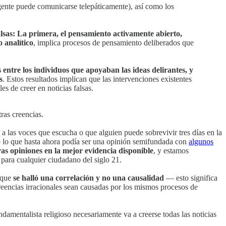
 gente puede comunicarse telepáticamente), así como los
lsas: La primera, el pensamiento activamente abierto,
o analítico
, implica procesos de pensamiento deliberados que
s entre los individuos que apoyaban las ideas delirantes, y
s
. Estos resultados implican que las intervenciones existentes
s de creer en noticias falsas.
tras creencias.
 a las voces que escucha o que alguien puede sobrevivir tres días en la
o lo que hasta ahora podía ser una opinión semifundada con
algunos
s opiniones en la mejor evidencia disponible
, y estamos
para cualquier ciudadano del siglo 21.
a que
se halló una correlación y no una causalidad
— esto significa
creencias irracionales sean causadas por los mismos procesos de
damentalista religioso necesariamente va a creerse todas las noticias