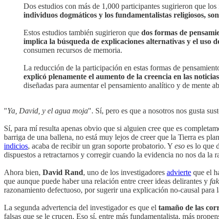
Dos estudios con más de 1,000 participantes sugirieron que los 
individuos dogmáticos y los fundamentalistas religiosos, son
Estos estudios también sugirieron que
dos formas de pensamien
implica la búsqueda de explicaciones alternativas y el uso d
consumen recursos de memoria.
La reducción de la participación en estas formas de pensamient
explicó plenamente el aumento de la creencia en las noticias
diseñadas para aumentar el pensamiento analítico y de mente abie
"
Ya, David, y el agua moja
". Sí, pero es que a nosotros nos gusta sus
Sí, para mí resulta apenas obvio que si alguien cree que es completame
barriga de una ballena, no está muy lejos de creer que la Tierra es pla
indicios
, acaba de recibir un gran soporte probatorio. Y
eso
es lo que 
dispuestos a retractarnos y corregir cuando la evidencia no nos da la
Ahora bien,
David Rand
, uno de los investigadores
advierte
que el h
que aunque puede haber una relación entre creer ideas delirantes y
fa
razonamiento defectuoso, por sugerir una explicación no-causal para l
La segunda advertencia del investigador es que el
tamaño de las cor
falsas que se le crucen. Eso sí, entre más fundamentalista, más propens