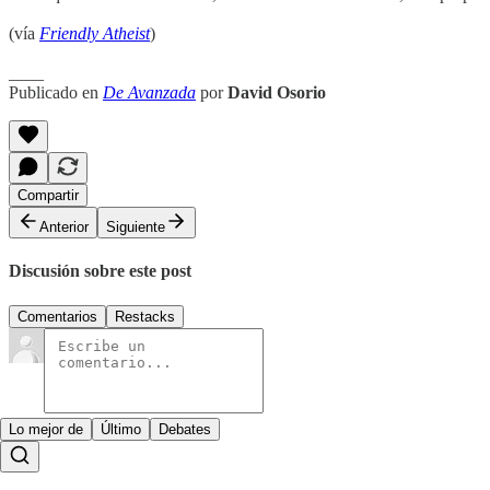
(vía
Friendly Atheist
)
____
Publicado en
De Avanzada
por
David Osorio
Compartir
Anterior
Siguiente
Discusión sobre este post
Comentarios
Restacks
Lo mejor de
Último
Debates