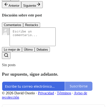
Anterior
Siguiente
Discusión sobre este post
Comentarios
Restacks
Lo mejor de
Último
Debates
Sin posts
Por supuesto, sigue adelante.
Suscribirse
© 2026 David Osorio
·
Privacidad
∙
Términos
∙
Aviso de
recolección