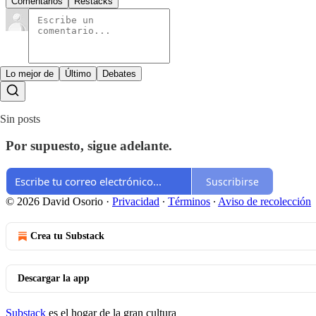
Comentarios
Restacks
Lo mejor de
Último
Debates
Sin posts
Por supuesto, sigue adelante.
Suscribirse
© 2026 David Osorio
·
Privacidad
∙
Términos
∙
Aviso de recolección
Crea tu Substack
Descargar la app
Substack
es el hogar de la gran cultura