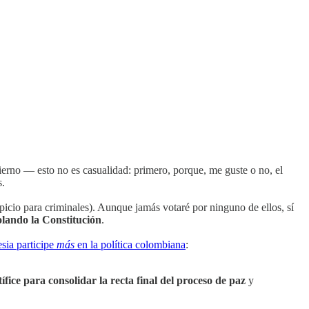
erno — esto no es casualidad: primero, porque, me guste o no, el
s.
opicio para criminales). Aunque jamás votaré por ninguno de ellos, sí
iolando la Constitución
.
esia participe
más
en la política colombiana
:
fice para consolidar la recta final del proceso de paz
y