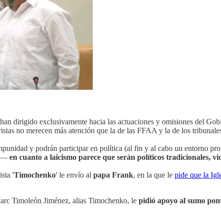
han dirigido exclusivamente hacia las actuaciones y omisiones del Gobi
istas no merecen más atención que la de las FFAA y la de los tribunale
impunidad y podrán participar en política (al fin y al cabo un entorno pr
a —
en cuanto a laicismo parece que serán políticos tradicionales, v
sta '
Timochenko
' le envío al
papa Frank
, en la que le
pide que la Igl
 Farc Timoleón Jiménez, alias Timochenko, le
pidió apoyo al sumo pontí