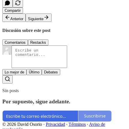
Compartir
Anterior
Siguiente
Discusión sobre este post
Comentarios
Restacks
Lo mejor de
Último
Debates
Sin posts
Por supuesto, sigue adelante.
Suscribirse
© 2026 David Osorio
·
Privacidad
∙
Términos
∙
Aviso de