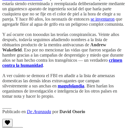
estaría siendo exterminada y reemplazada deliberadamente mediante
un gigantesco aparato de ingeniería social del que haría parte
cualquiera que no se fije en el color de piel a la hora de elegir a su
pareja. Y hace 80 años, los neonazis de entonces
se inventaron
que
agregarle flúor al agua de grifo era un peligroso complot comunista.
Y así ocurre con
toooodas
las teorías conspiranóicas. Veinte años
después, todavía seguimos añadiendo nombres a la lista de
obituarios producto de la mentira antivacunas de
Andrew
Wakefield
. Eso por no mencionar las vidas que fueron segadas de
hambre gracias a las campañas de desprestigio y miedo que durante
años se han hecho contra los transgénicos — un verdadero
crimen
contra la humanidad
.
A ver cuánto se demora el FBI en añadir a la lista de amenazas
domesticas las demás ideas extravagantes que campan
silvestremente a sus anchas en
magufolandia
. Bien harían los
organismos de investigación e inteligencia de los otros países en
tomar nota y hacer lo propio.
____
Publicado en
De Avanzada
por
David Osorio