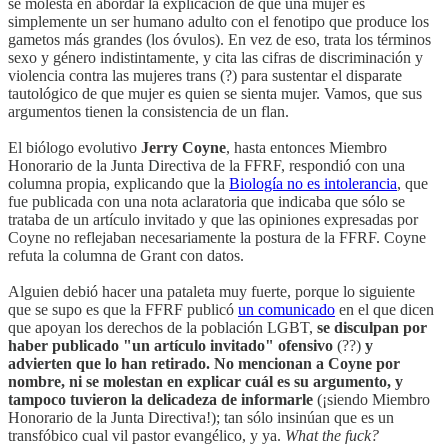
se molesta en abordar la explicación de que una mujer es
simplemente un ser humano adulto con el fenotipo que produce los
gametos más grandes (los óvulos). En vez de eso, trata los términos
sexo y género indistintamente, y cita las cifras de discriminación y
violencia contra las mujeres trans (?) para sustentar el disparate
tautológico de que mujer es quien se sienta mujer. Vamos, que sus
argumentos tienen la consistencia de un flan.
El biólogo evolutivo
Jerry Coyne
, hasta entonces Miembro
Honorario de la Junta Directiva de la FFRF, respondió con una
columna propia, explicando que la
Biología no es intolerancia
, que
fue publicada con una nota aclaratoria que indicaba que sólo se
trataba de un artículo invitado y que las opiniones expresadas por
Coyne no reflejaban necesariamente la postura de la FFRF. Coyne
refuta la columna de Grant con datos.
Alguien debió hacer una pataleta muy fuerte, porque lo siguiente
que se supo es que la FFRF publicó
un comunicado
en el que dicen
que apoyan los derechos de la población LGBT,
se disculpan por
haber publicado "un artículo invitado" ofensivo
(??)
y
advierten que lo han retirado. No mencionan a Coyne por
nombre, ni se molestan en explicar cuál es su argumento, y
tampoco tuvieron la delicadeza de informarle
(¡siendo Miembro
Honorario de la Junta Directiva!); tan sólo insinúan que es un
transfóbico cual vil pastor evangélico, y ya.
What the fuck?