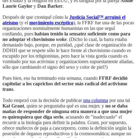
del Estado y la religión en EEUU, y es dirigida por la pareja
Annie
Laurie Gaylor
y
Dan Barker
.
Después de que croniqué cómo la
Justicia Social™ arruinó el
ateísmo
(y el
movimiento escéptico
), la FFRF fue una de las pocas
organizaciones nominalmente humanistas en las que seguí
confiando, pues
habían tenido la sensatez suficiente como para
no adoptar el chovinismo
woke
. (Dicho lo cual, la barra estaba
demasiado bajo, porque, en puridad, ¿qué clase de organización de
DDHH que se respete sólo le hace frente al chovinismo cuando es
escupido por los religionistas, pero hace la vista gorda cuando es
vomitado por sus activistas y organizaciones supuestamente aliadas,
sólo que cambiando el signo del sexo y color de piel?)
Pues bien, eso ha terminado esta semana, cuando
FFRF decidió
capitular a los caprichos del sector más radical del activismo
trans
.
Todo empezó con la decisión de publicar
una columna
por una tal
Kat Grant
, quien se preguntaba qué es una mujer, y
no se daba
mañas de responder de ninguna otra manera a que una mujer
es quienquiera que diga serlo
, acusando de "inadecuado" el
recurrir a la biología para definir la palabra. Grant, por supuesto,
ofrece muñecos de paja a cascorporro, como la definición según la
posesión de órganos reproductivos y la cromosomática; aunque no