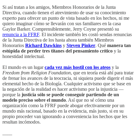
Si así tratan a los amigos, Miembros Honorarios de la Junta
Directiva, cuando tienen el atrevimiento de usar su conocimiento
experto para ofrecer un punto de vista basado en los hechos, ni me
quiero imaginar cómo se llevarán con sus familiares en la casa
Gaylor Barker. Comprensiblemente, Jerry Coyne presentó su
renuncia a la FFRF
. El incidente también les costó sendas renuncias
de la Junta Directiva de los hasta ahora también Miembros
Honorarios
Richard Dawkins
y
Steven Pinker
. Qué
manera tan
estúpida de perder tres titanes del pensamiento crítico
y la
honestidad intelectual.
El mundo es un lugar
cada vez más hostil con los ateos
y la
Freedom from Religion Foundation
, que en teoría está ahí para tratar
de frenar los avances de la teocracia, ni siquiera puede digerir el más
elemental hecho de la Biología. Cualquier activismo que se base en
la negación de la realidad es hacer activismo por la injusticia —
porque la
justicia sólo se puede conseguir partiendo de un
modelo preciso sobre el mundo
. Así que no sé cómo una
organización como la FFRF puede abogar efectivamente por un
mundo más racional, basado en la evidencia, más justo, si en su
propio proceder van ignorando a conveniencia los hechos que les
resultan incómodos.
____