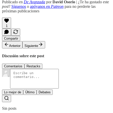
Publicado en
De Avanzada
por
David Osorio
| ¿Te ha gustado este
post
?
Síguenos
o
apóyanos en
Patreon
para no perderte las
próximas publicaciones
1
Compartir
Anterior
Siguiente
Discusión sobre este post
Comentarios
Restacks
Lo mejor de
Último
Debates
Sin posts