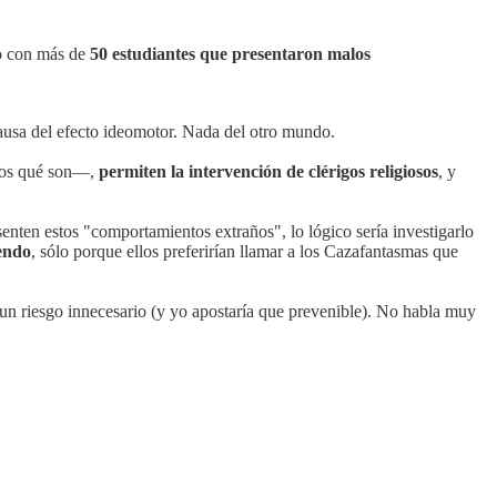
do con más de
50 estudiantes que presentaron malos
ausa del efecto ideomotor. Nada del otro mundo.
emos qué son—,
permiten la intervención de clérigos religiosos
, y
enten estos "comportamientos extraños", lo lógico sería investigarlo
iendo
, sólo porque ellos preferirían llamar a los Cazafantasmas que
n un riesgo innecesario (y yo apostaría que prevenible). No habla muy