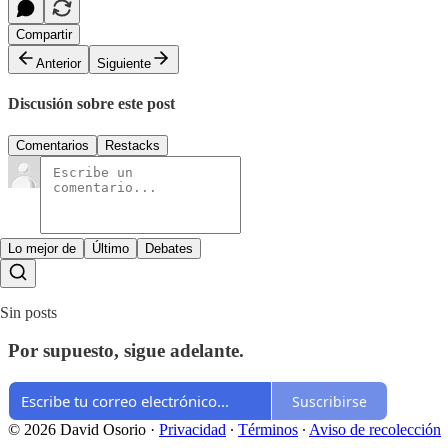
Compartir
Anterior
Siguiente
Discusión sobre este post
Comentarios
Restacks
Lo mejor de
Último
Debates
Sin posts
Por supuesto, sigue adelante.
Suscribirse
© 2026 David Osorio
·
Privacidad
∙
Términos
∙
Aviso de recolección