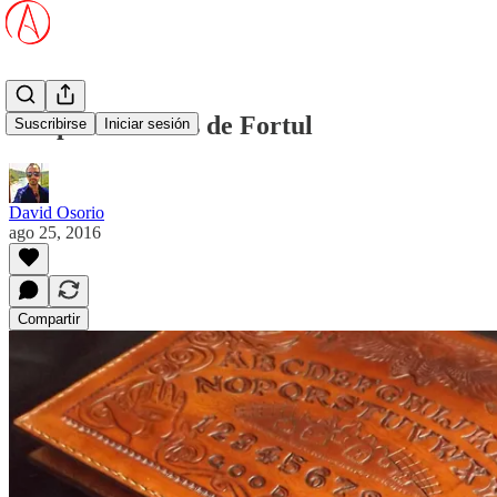
Las pobres niñas de Fortul
Suscribirse
Iniciar sesión
David Osorio
ago 25, 2016
Compartir