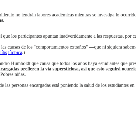
chillerato no tendrán labores académicas mientras se investiga lo ocurri
as
.
que los participantes apuntan inadvertidamente a las respuestas, por c
gar las causas de los "comportamientos extraños" —que ni siquiera sab
lítis
límbica
.)
lejandro Humboldt que causa que todos los años haya estudiantes que pres
cargadas prefieren la vía supersticiosa, así que esto seguirá ocurr
 Pobres niñas.
 de las personas encargadas está poniendo la salud de los estudiantes e