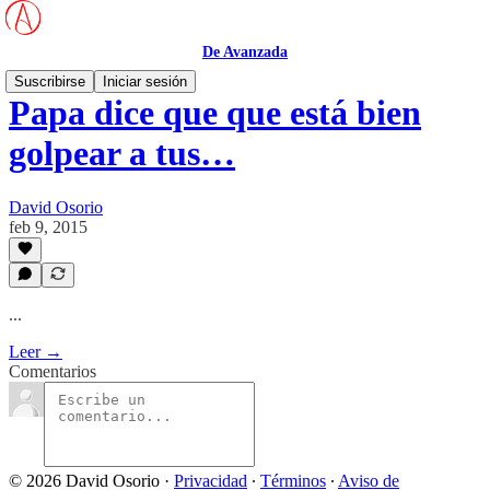
De Avanzada
Suscribirse
Iniciar sesión
Papa dice que que está bien
golpear a tus…
David Osorio
feb 9, 2015
...
Leer →
Comentarios
© 2026 David Osorio
·
Privacidad
∙
Términos
∙
Aviso de