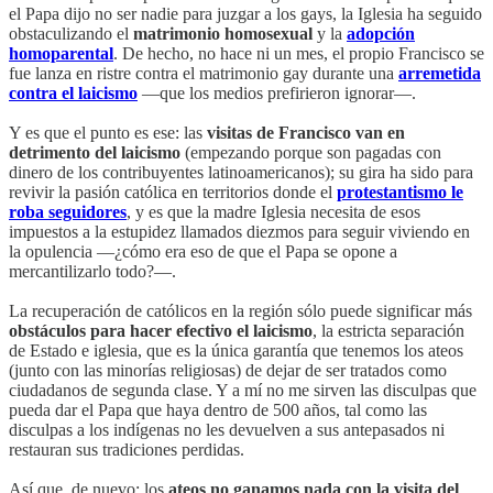
el Papa dijo no ser nadie para juzgar a los gays, la Iglesia ha seguido
obstaculizando el
matrimonio homosexual
y la
adopción
homoparental
. De hecho, no hace ni un mes, el propio Francisco se
fue lanza en ristre contra el matrimonio gay durante una
arremetida
contra el laicismo
—que los medios prefirieron ignorar—.
Y es que el punto es ese: las
visitas de Francisco van en
detrimento del laicismo
(empezando porque son pagadas con
dinero de los contribuyentes latinoamericanos); su gira ha sido para
revivir la pasión católica en territorios donde el
protestantismo le
roba seguidores
, y es que la madre Iglesia necesita de esos
impuestos a la estupidez llamados diezmos para seguir viviendo en
la opulencia —¿cómo era eso de que el Papa se opone a
mercantilizarlo todo?—.
La recuperación de católicos en la región sólo puede significar más
obstáculos para hacer efectivo el laicismo
, la estricta separación
de Estado e iglesia, que es la única garantía que tenemos los ateos
(junto con las minorías religiosas) de dejar de ser tratados como
ciudadanos de segunda clase. Y a mí no me sirven las disculpas que
pueda dar el Papa que haya dentro de 500 años, tal como las
disculpas a los indígenas no les devuelven a sus antepasados ni
restauran sus tradiciones perdidas.
Así que, de nuevo: los
ateos no ganamos nada con la visita del