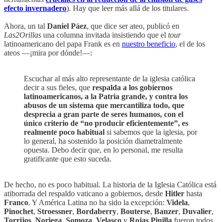
efecto invernadero
). Hay que leer más allá de los titulares.
Ahora, un tal
Daniel Páez
, que dice ser ateo, publicó en
Las2Orillas
una columna invitada insistiendo que el
tour
latinoamericano del papa Frank es en
nuestro beneficio
, el de los
ateos —¡mira por dónde!—:
Escuchar al más alto representante de la iglesia católica
decir a sus fieles, que
respalda a los gobiernos
latinoamericanos, a la Patria grande, y contra los
abusos de un sistema que mercantiliza todo, que
desprecia a gran parte de seres humanos, con el
único criterio de “no producir eficientemente”, es
realmente poco habitual
si sabemos que la iglesia, por
lo general, ha sostenido la posición diametralmente
opuesta. Debo decir que, en lo personal, me resulta
gratificante que esto suceda.
De hecho, no es poco habitual. La historia de la Iglesia Católica está
atiborrada del respaldo vaticano a gobiernos, desde
Hitler
hasta
Franco
. Y América Latina no ha sido la excepción:
Videla
,
Pinochet
,
Stroessner
,
Bordaberry
,
Bouterse
,
Banzer
,
Duvalier
,
Torrijos
,
Noriega
,
Somoza
,
Velasco
y
Rojas Pinilla
fueron todos