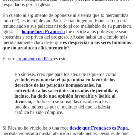
respaldados por la Iglesia.
En cuanto al argumento de oponerse al sistema que lo mercantiliza
todo (??), es increíble que Páez sea tan ingenuo. Francisco no está
renunciando a sus palacios ni todo el oro malhabido de su putrefacta
iglesia —
lo que hizo Francisco
fue decirle a los pobres que sean
abstemios y se priven del progreso. ¿Acaso habrá un ejemplo más
meridianamente claro de lo que
es despreciar a los seres humanos
que no producen eficientemente
?
El otro
argumento de Páez
es este:
En síntesis, creo que para los ateos de izquierda como
yo
todo es ganancia: el papa opina en favor de los
derechos de las personas homosexuales, ha
enfrentado a los sacerdotes acusados de pedofilia e,
incluso, ha dado una opinión favorable y loable al
divorcio
; a todo esto se suman las disculpas a los
pueblos indígenas por el maltrato del que la iglesia
católica ha sido cómplice.
Si Páez no ha vivido bajo una roca
desde que Francisco es Papa
,
necesita empezar a prestar atención urgentemente. Después de que