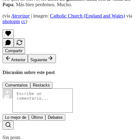
Papa
. Más bien perdemos. Mucho.
(vía
Ateorizar
| imagen:
Catholic Church (England and Wales)
via
photopin
cc
)
Compartir
Anterior
Siguiente
Discusión sobre este post
Comentarios
Restacks
Lo mejor de
Último
Debates
Sin posts