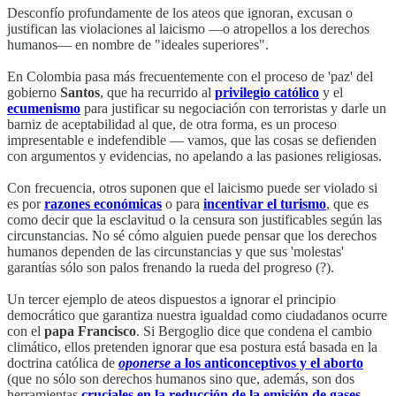
Desconfío profundamente de los ateos que ignoran, excusan o
justifican las violaciones al laicismo —o atropellos a los derechos
humanos— en nombre de "ideales superiores".
En Colombia pasa más frecuentemente con el proceso de 'paz' del
gobierno
Santos
, que ha recurrido al
privilegio católico
y el
ecumenismo
para justificar su negociación con terroristas y darle un
barniz de aceptabilidad al que, de otra forma, es un proceso
impresentable e indefendible — vamos, que las cosas se defienden
con argumentos y evidencias, no apelando a las pasiones religiosas.
Con frecuencia, otros suponen que el laicismo puede ser violado si
es por
razones económicas
o para
incentivar el turismo
, que es
como decir que la esclavitud o la censura son justificables según las
circunstancias. No sé cómo alguien puede pensar que los derechos
humanos dependen de las circunstancias y que sus 'molestas'
garantías sólo son palos frenando la rueda del progreso (?).
Un tercer ejemplo de ateos dispuestos a ignorar el principio
democrático que garantiza nuestra igualdad como ciudadanos ocurre
con el
papa Francisco
. Si Bergoglio dice que condena el cambio
climático, ellos pretenden ignorar que esa postura está basada en la
doctrina católica de
oponerse
a los anticonceptivos y el aborto
(que no sólo son derechos humanos sino que, además, son dos
herramientas
cruciales en la reducción de la emisión de gases