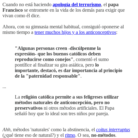
Cuando no está haciendo
apología del terrorismo
, el
papa
Francisco
se entromete en la vida de los demás para exigir que
vivan como él dice.
Ahora, con su gimnasia mental habitual, consiguió oponerse al
mismo tiempo a
tener muchos hijos y a los anticonceptivos
:
"Algunas personas creen -discúlpenme la
expresión- que los buenos católicos deben
reproducirse como conejos"
, comentó el sumo
pontífice al finalizar su gira asiática, pero
lo
importante, destacó, es dar importancia al principio
de la "paternidad responsable"
.
...
La
religión católica permite a sus feligreses utilizar
métodos naturales de anticoncepción, pero no
preservativos
ni otros métodos artificiales. El Papa
señaló hoy que lo ideal son tres niños por pareja.
Ahh
, métodos 'naturales' como la abstinencia, el
coitus interruptus
(¿qué tiene eso de natural?) y el
ritmo
. O sea,
no-métodos
.