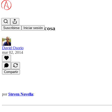
Fructosa vs. Glucosa
Suscribirse
Iniciar sesión
David Osorio
mar 02, 2014
Compartir
por
Steven Novella
: