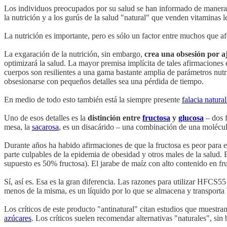
Los individuos preocupados por su salud se han informado de manera sis
la nutrición y a los gurús de la salud "natural" que venden vitaminas l
La nutrición es importante, pero es sólo un factor entre muchos que af
La exgaración de la nutrición, sin embargo,
crea una obsesión por aj
optimizará la salud. La mayor premisa implícita de tales afirmaciones
cuerpos son resilientes a una gama bastante amplia de parámetros nutri
obsesionarse con pequeños detalles sea una pérdida de tiempo.
En medio de todo esto también está la siempre presente
falacia natural
Uno de esos detalles es la
distinción entre
fructosa
y
glucosa
– dos f
mesa, la
sacarosa
, es un disacárido – una combinación de una molécul
Durante años ha habido afirmaciones de que la fructosa es peor para e
parte culpables de la epidemia de obesidad y otros males de la salud.
supuesto es 50% fructosa). El jarabe de maíz con alto contenido en f
Sí, así es. Esa es la gran diferencia. Las razones para utilizar HFCS5
menos de la misma, es un líquido por lo que se almacena y transporta 
Los críticos de este producto "antinatural" citan estudios que muestra
azúcares
. Los críticos suelen recomendar alternativas "naturales", sin