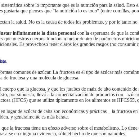
temática sobre lo importante que es la nutrición para la salud. Esto es 
es gustaría que pienses que "la nutrición lo es todo" (entre comillas, p
ectan la salud. No es la causa de todos los problemas, y por lo tanto no 
ustar infinitamente la dieta personal
con la esperanza de que la comb
 es que nuestros cuerpos funcionan mejor dentro de parámetros nutricion
cionales. Es provechoso tener claros los grandes rasgos (no consumir ca
ista
.
ormas comunes de azúcar. La fructosa es el tipo de azúcar más comúnm
a de fructosa y una molécula de glucosa.
l cuerpo que la glucosa, y que los jarabes de maíz de alto contenido de
 Esto, por supuesto, llevó a la comercialización de productos con "azúc
ructosa (HFCS) que se utiliza típicamente en los alimentos es HFCS55,
5 en lugar de azúcar de caña son económicas y prácticas – la fructosa e
bien, y generalmente es más barata.
n que la fructosa tiene un efecto adverso sobre el metabolismo. Lo tiene
 basarse en ninguna evidencia, sólo el hecho de que son naturales.