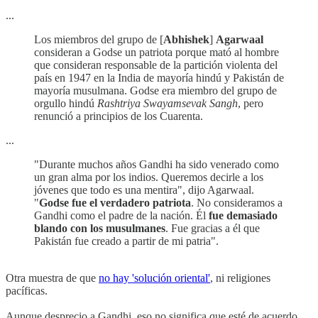
...
Los miembros del grupo de [
Abhishek
]
Agarwaal
consideran a Godse un patriota porque mató al hombre
que consideran responsable de la partición violenta del
país en 1947 en la India de mayoría hindú y Pakistán de
mayoría musulmana. Godse era miembro del grupo de
orgullo hindú
Rashtriya Swayamsevak Sangh
, pero
renunció a principios de los Cuarenta.
...
"Durante muchos años Gandhi ha sido venerado como
un gran alma por los indios. Queremos decirle a los
jóvenes que todo es una mentira", dijo Agarwaal.
"
Godse fue el verdadero patriota
. No consideramos a
Gandhi como el padre de la nación. Él
fue demasiado
blando con los musulmanes
. Fue gracias a él que
Pakistán fue creado a partir de mi patria".
Otra muestra de que
no hay 'solución oriental'
, ni religiones
pacíficas.
Aunque desprecio a Gandhi, eso no significa que esté de acuerdo