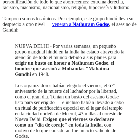
personificación de todo lo que aborrecemos: extrema derecha,
racismo, machismo, nacionalismo, religión, hipocresía y ludismo.
Tampoco somos los únicos. Por ejemplo, este grupo hindú lleva su
desprecio a otro nivel —
veneran a
Nathuram Godse
, el asesino de
Gandhi:
NUEVA DELHI - Por varias semanas, un pequeño
grupo marginal hindú en la India ha estado atrayendo la
atención de todo el mundo debido a sus planes para
erigir un busto en honor a Nathuram Godse, el
hombre que asesinó a Mohandas "Mahatma"
Gandhi
en 1948.
Los organizadores habían elegido el viernes, el 67º
aniversario de la muerte del luchador por la libertad,
como el gran día. Tenían un busto del asesino Godse
listo para ser erigido — e incluso habían llevado a cabo
un ritual de purificación especial en el lugar del templo
en la ciudad norteña de Meerut, 43 millas al noreste de
Nueva Delhi.
Exigen que el viernes se declarare
como un "día de coraje" en toda la India
, con
motivo de lo que consideran fue un acto valiente de
Godse.