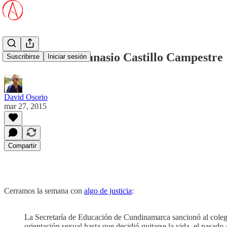
Sancionan a Gimnasio Castillo Campestre
Suscribirse
Iniciar sesión
David Osorio
mar 27, 2015
Compartir
Cerramos la semana con
algo de justicia
:
La Secretaría de Educación de Cundinamarca sancionó al coleg
orientación sexual hasta que decidió quitarse la vida, el pasado