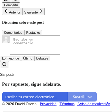
Compartir
Anterior
Siguiente
Discusión sobre este post
Comentarios
Restacks
Lo mejor de
Último
Debates
Sin posts
Por supuesto, sigue adelante.
Suscribirse
© 2026 David Osorio
·
Privacidad
∙
Términos
∙
Aviso de recolección