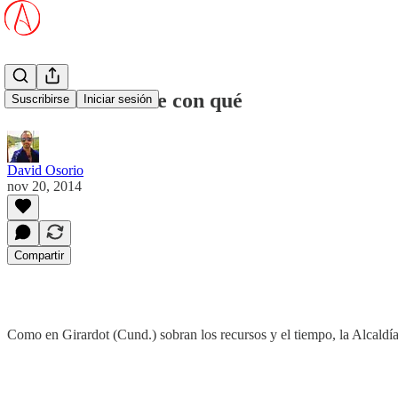
Girardot no tiene con qué
Suscribirse
Iniciar sesión
David Osorio
nov 20, 2014
Compartir
Como en Girardot (Cund.) sobran los recursos y el tiempo, la Alcaldí