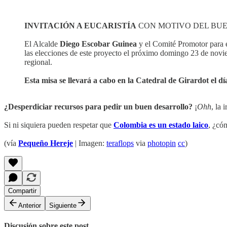
INVITACIÓN A EUCARISTÍA
CON MOTIVO DEL BUE
El Alcalde
Diego Escobar Guinea
y el Comité Promotor para 
las elecciones de este proyecto el próximo domingo 23 de noviem
regional.
Esta misa se llevará a cabo en la Catedral de Girardot el d
¿Desperdiciar recursos para pedir un buen desarrollo?
¡
Ohh
, la 
Si ni siquiera pueden respetar que
Colombia es un estado laico
, ¿có
(vía
Pequeño Hereje
| Imagen:
teraflops
via
photopin
cc
)
Compartir
Anterior
Siguiente
Discusión sobre este post