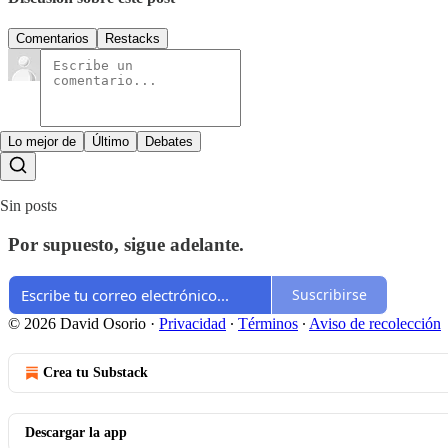
Comentarios
Restacks
Lo mejor de
Último
Debates
Sin posts
Por supuesto, sigue adelante.
Suscribirse
© 2026 David Osorio
·
Privacidad
∙
Términos
∙
Aviso de recolección
Crea tu Substack
Descargar la app