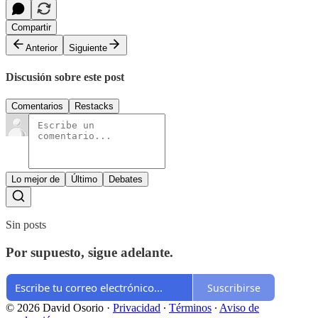
Compartir
Anterior
Siguiente
Discusión sobre este post
Comentarios
Restacks
Lo mejor de
Último
Debates
Sin posts
Por supuesto, sigue adelante.
Suscribirse
© 2026 David Osorio
·
Privacidad
∙
Términos
∙
Aviso de