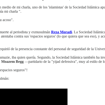
n medio de mi charla, uno de los 'islamistas' de la Sociedad Islámica a
ía mi charla ".
u acoso".
uerte al periodista y exmusulmán
Reza Moradi
. La Sociedad Islámica
atentaba contra sus 'espacios seguros' (lo que quiera que sea eso), y 
equirió de la presencia constante del personal de seguridad de la Univer
amazie, iba quien quería. Segundo, la Sociedad Islámica también ha invi
y
Moazem Begg
—partidario de la "yijad defensiva", muy al estilo de
espacios seguros"!
ulmán: