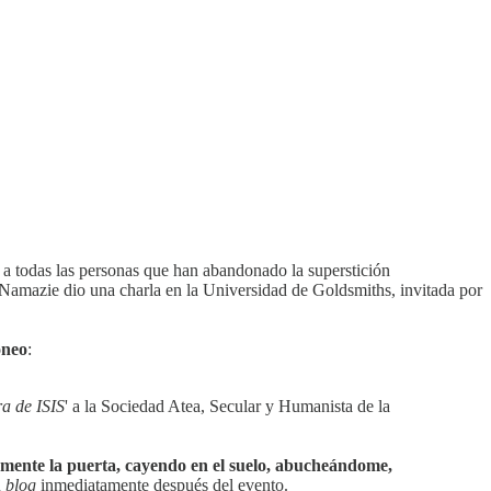
se a todas las personas que han abandonado la superstición
, Namazie dio una charla en la Universidad de Goldsmiths, invitada por
oneo
:
ra de ISIS
' a la Sociedad Atea, Secular y Humanista de la
amente la puerta, cayendo en el suelo, abucheándome,
u
blog
inmediatamente después del evento.