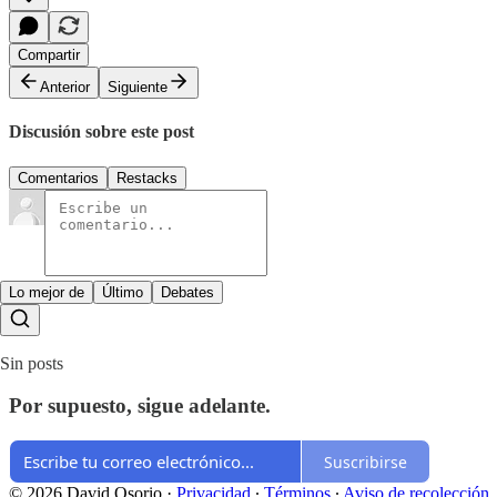
Compartir
Anterior
Siguiente
Discusión sobre este post
Comentarios
Restacks
Lo mejor de
Último
Debates
Sin posts
Por supuesto, sigue adelante.
Suscribirse
© 2026 David Osorio
·
Privacidad
∙
Términos
∙
Aviso de recolección