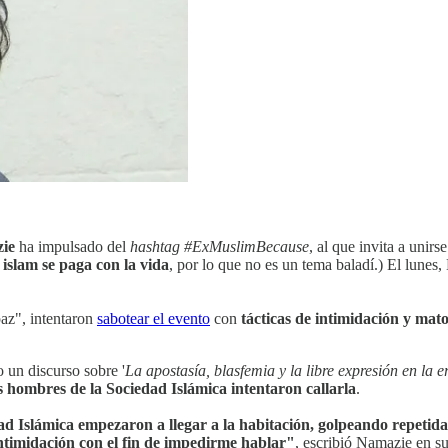
ie
ha impulsado del
hashtag #ExMuslimBecause
, al que invita a unir
 islam se paga con la vida
, por lo que no es un tema baladí.) El lunes
paz", intentaron
sabotear el evento
con
tácticas de intimidación y mat
o un discurso sobre '
La apostasía, blasfemia y la libre expresión en la e
s hombres de la Sociedad Islámica intentaron callarla
.
ad Islámica empezaron a llegar a la habitación, golpeando repetid
intimidación con el fin de impedirme hablar"
, escribió Namazie en s