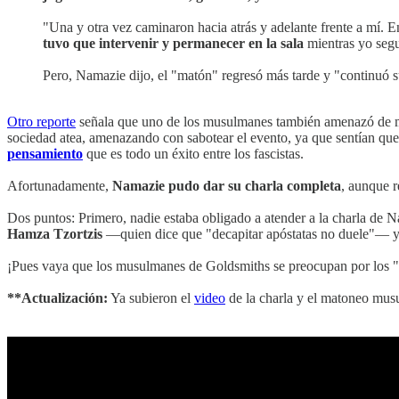
"Una y otra vez caminaron hacia atrás y adelante frente a mí. E
tuvo que intervenir y permanecer en la sala
mientras yo segu
Pero, Namazie dijo, el "matón" regresó más tarde y "continuó s
Otro reporte
señala que uno de los musulmanes también amenazó de m
sociedad atea, amenazando con sabotear el evento, ya que sentían que 
pensamiento
que es todo un éxito entre los fascistas.
Afortunadamente,
Namazie pudo dar su charla completa
, aunque r
Dos puntos: Primero, nadie estaba obligado a atender a la charla de N
Hamza Tzortzis
—quien dice que "decapitar apóstatas no duele"— 
¡Pues vaya que los musulmanes de Goldsmiths se preocupan por los "
**Actualización:
Ya subieron el
video
de la charla y el matoneo mus