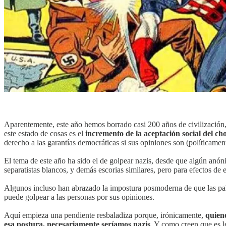
Aparentemente, este año hemos borrado casi 200 años de civilización, 
este estado de cosas es el
incremento de la aceptación social del ch
derecho a las garantías democráticas si sus opiniones son (políticament
El tema de este año ha sido el de golpear nazis, desde que algún anó
separatistas blancos, y demás escorias similares, pero para efectos de e
Algunos incluso han abrazado la impostura posmoderna de que las pal
puede golpear a las personas por sus opiniones.
Aquí empieza una pendiente resbaladiza porque, irónicamente,
quien
esa postura, necesariamente seríamos nazis
. Y como creen que es l