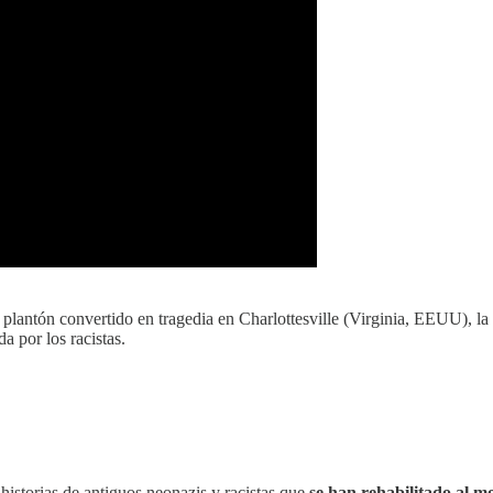
 plantón convertido en tragedia en Charlottesville (Virginia, EEUU), la
a por los racistas.
 historias de antiguos neonazis y racistas que
se han rehabilitado al m