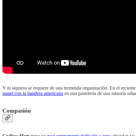
Y ni siquiera se requiere de una tremenda organización. En el reciente
pastel con la bandera americana
en una pastelería de una minoría odiad
Compasión
Godless Mom
tiene un
post
enteramente dedicado a esto
: abundan las