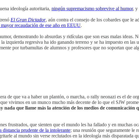
ena ideología autoritaria,
ningún supremacismo sobrevive al humor
, y
trenó
El Gran Dictador
, aún contra el consejo de los cobardes que le a
de mayor recaudación de ese año en EEUU
.
 humor, demostrando lo absurdas y ridículas que son esas malas ideas. 
a izquierda regresiva ha ido ganando terreno y se ha impuesto en las u
mente por turbamultas de alumnos y profesores que no soportan que algu
ra de que va a haber un plantón, o marcha, o rally neonazi es el de or
 ya que vivimos en un munco mucho más decente de lo que el SJW promedi
 hay nada que llame más la atención de los medios de comunicación
enes frustrados, que sienten que el mundo les ha fallado y en muchas oc
 distancia prudente de la intolerante
; una reunión que seguramente le ro
ritarle al mundo sin verse reclutados en la ideología más disparatada 