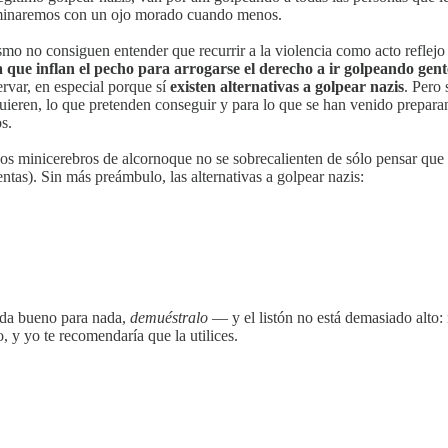
 terminaremos con un ojo morado cuando menos.
smo no consiguen entender que recurrir a la violencia como acto reflej
 que inflan el pecho para arrogarse el derecho a ir golpeando gente
rvar, en especial porque sí
existen alternativas a golpear nazis
. Pero 
quieren, lo que pretenden conseguir y para lo que se han venido prepara
s.
s minicerebros de alcornoque no se sobrecalienten de sólo pensar que ha
ntas). Sin más preámbulo, las alternativas a golpear nazis:
pada bueno para nada,
demuéstralo
— y el listón no está demasiado alto: 
, y yo te recomendaría que la utilices.