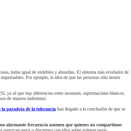
cusas, todas igual de endebles y absurdas. El síntoma más revelador de
 impensables. Por ejemplo, la idea de que las personas sólo tienen
 (Sí, ya sé que hay diferencias entre neonazis, supremacistas blancos,
inos de manera indistinta).
la paradoja de la tolerancia
han llegado a la conclusión de que se
s, con alarmante frecuencia asumen que quienes no compartimos
s parezcan nazis o discrepen con ellos sobre golpear nazis.