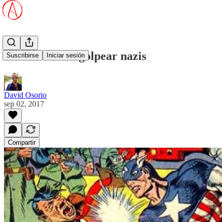
Alternativas a golpear nazis
Suscribirse
Iniciar sesión
David Osorio
sep 02, 2017
Compartir