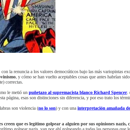
con la renuncia a los valores democráticos bajo las más variopintas ex
ovinismo
, y cómo se han vuelto aceptables cosas que antes habrían sido
e) correctas.
nimo le metió un
puñetazo al supremacista blanco Richard Spencer
.
sta página, esas son distinciones sin diferencia, y por eso trato los térm
abras son violencia (
no lo son
) y con una
interpretación amañada de 
es creen que es legítimo golpear a alguien por sus opiniones nazi
egítimo golpear nazis, van por ahí golpeando a todas las personas que le