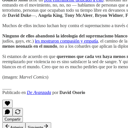
entrando en el movimiento, no, no, no — hablamos de personas que ayud
terrorismo, personas que ocupaban todo su tiempo libre en devaneos 
de
David Duke
—,
Angela King
,
Tony McAleer
,
Bryon Widner
,
F
Muchos de ellos incluso luchan hoy contra el supremacismo a través
Ninguno de ellos abandonó la ideología del supremacismo blanco
judíos, gays, etc.)
les mostraron compasión y empatía
, el camino de l
menos neonazis en el mundo
, no a los cobardes que aplican la dipl
Si estamos de acuerdo en que
queremos que cada vez haya menos n
reemplazarlo por violencia no es sino satisfacer la sed de sangre. Y qu
blancos en el mundo. Creo que no es mucho pedirles que por lo menos
(imagen:
Marvel Comics
)
____
Publicado en
De Avanzada
por
David Osorio
Compartir
Anterior
Siguiente