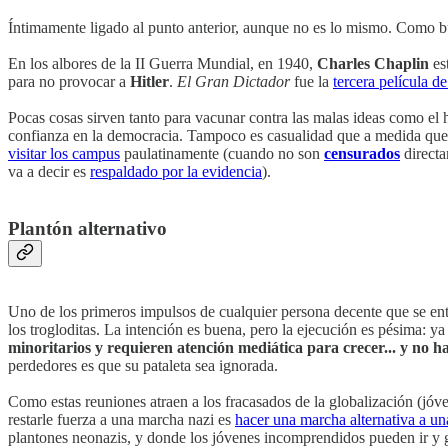
Íntimamente ligado al punto anterior, aunque no es lo mismo. Como bu
En los albores de la II Guerra Mundial, en 1940,
Charles Chaplin
es
para no provocar a
Hitler
.
El Gran Dictador
fue la
tercera película 
Pocas cosas sirven tanto para vacunar contra las malas ideas como el
confianza en la democracia. Tampoco es casualidad que a medida que l
visitar los campus
paulatinamente (cuando no son
censurados
directa
va a decir es
respaldado por la evidencia
).
Plantón alternativo
Uno de los primeros impulsos de cualquier persona decente que se ente
los trogloditas. La intención es buena, pero la ejecución es pésima:
minoritarios y requieren atención mediática para crecer... y no
perdedores es que su pataleta sea ignorada.
Como estas reuniones atraen a los fracasados de la globalización (jóv
restarle fuerza a una marcha nazi es
hacer una marcha alternativa a una
plantones neonazis, y donde los jóvenes incomprendidos pueden ir y g