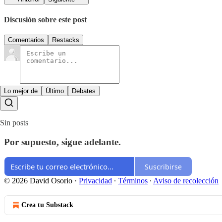
Discusión sobre este post
Comentarios
Restacks
Lo mejor de
Último
Debates
Sin posts
Por supuesto, sigue adelante.
Suscribirse
© 2026 David Osorio
·
Privacidad
∙
Términos
∙
Aviso de recolección
Crea tu Substack