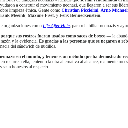
aron a construir el movimiento neonazi, que llegaron a ser sus líderes
sobre limpieza étnica. Gente como
Christian Picciolini
,
Arno Michael
rank Meeink
,
Maxime Fiset
, y
Felix Benneckenstein
.
 de organizaciones como
Life After Hate
, para rehabilitar neonazis y ayu
 porque sus rostros fueran usados como sacos de boxeo
— la abando
a razón y la evidencia.
Es gracias a las personas que se negaron a reba
omacia del sándwich de nudillos.
eonazis en el mundo, y tenemos un método que ha demostrado red
ien recurre a ella, teniendo la otra alternativa al alcance, realmente no
 sean honestos al respecto.