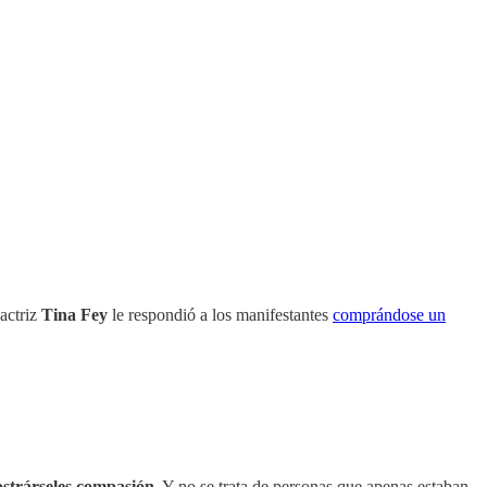
 actriz
Tina Fey
le respondió a los manifestantes
comprándose un
ostrárseles compasión
. Y no se trata de personas que apenas estaban