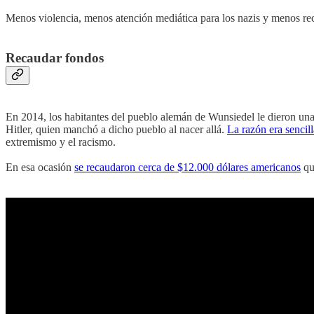
Menos violencia, menos atención mediática para los nazis y menos rec
Recaudar fondos
En 2014, los habitantes del pueblo alemán de Wunsiedel le dieron una c
Hitler, quien manchó a dicho pueblo al nacer allá.
La razón era sencill
extremismo y el racismo.
En esa ocasión
se recaudaron cerca de $12.000 dólares americanos
qu