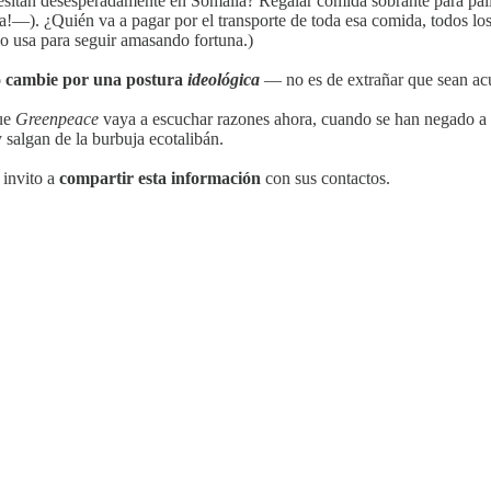
cesitan desesperadamente en Somalia? Regalar comida sobrante para palia
ía!—). ¿Quién va a pagar por el transporte de toda esa comida, todos lo
lo usa para seguir amasando fortuna.)
o cambie por una postura
ideológica
— no es de extrañar que sean a
ue
Greenpeace
vaya a escuchar razones ahora, cuando se han negado a
 salgan de la burbuja ecotalibán.
 invito a
compartir esta información
con sus contactos.