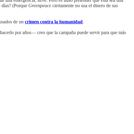
r una emergencia, sirve. Pero es iluso pretender que esta sea una
s días? (Porque
Greenpeace
ciertamente no usa el dinero de sus
cusados de un
crimen contra la humanidad
.
 hacerlo por años— creo que la campaña puede servir para que más