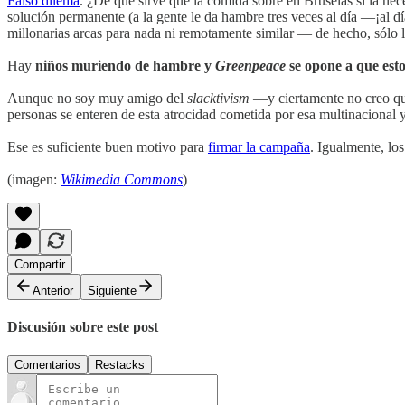
Falso dilema
. ¿De qué sirve que la comida sobre en Bruselas si la ne
solución permanente (a la gente le da hambre tres veces al día —¡al d
millonarias arcas para nada ni remotamente similar — de hecho, sólo 
Hay
niños muriendo de hambre y
Greenpeace
se opone a que est
Aunque no soy muy amigo del
slacktivism
—y ciertamente no creo q
personas se enteren de esta atrocidad cometida por esa multinacional y
Ese es suficiente buen motivo para
firmar la campaña
. Igualmente, los
(imagen:
Wikimedia Commons
)
Compartir
Anterior
Siguiente
Discusión sobre este post
Comentarios
Restacks