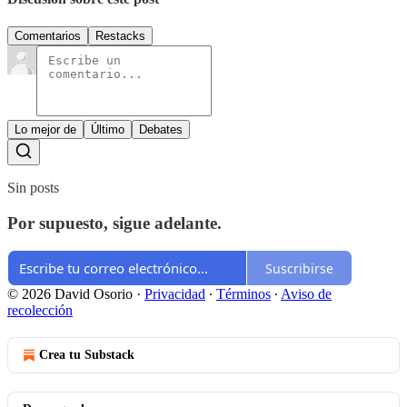
Comentarios
Restacks
Lo mejor de
Último
Debates
Sin posts
Por supuesto, sigue adelante.
Suscribirse
© 2026 David Osorio
·
Privacidad
∙
Términos
∙
Aviso de
recolección
Crea tu Substack