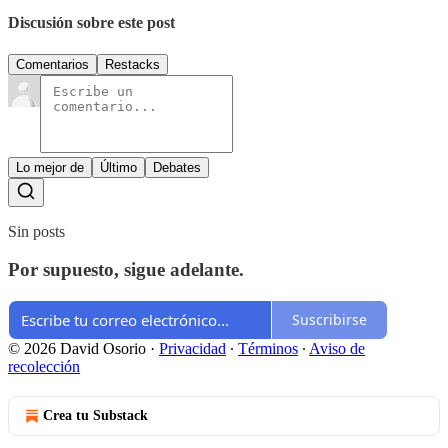
Discusión sobre este post
Comentarios
Restacks
Lo mejor de
Último
Debates
Sin posts
Por supuesto, sigue adelante.
Suscribirse
© 2026 David Osorio
·
Privacidad
∙
Términos
∙
Aviso de
recolección
Crea tu Substack