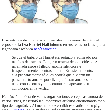
Hoy estamos de luto, pues el miércoles 11 de enero de 2023, el
esposo de la Dra
Harriet Hall
informó en sus redes sociales que la
legendaria escéptica
había fallecido
:
Sé que el trabajo de Harriet era seguido y admirado por
muchos de ustedes. Con gran tristeza debo decirles que
mi amada esposa falleció anoche silenciosa e
inesperadamente mientras dormía. En este momento,
ella probablemente sólo les pediría que tuvieran un
pensamiento amable por ella, que fueran amables los
unos con los otros y que continuaran apoyando su
convicción en la verdad
Hall fue fundadora de varias organizaciones escépticas, autora de
varios libros, y escribió innumberables artículos cuestionando todo
tipo de magufadas. Al momento de escribir este artículo, su página
web
,
SkepDoc
, sigue en línea y allí se puede encontrar una corta