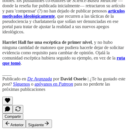
nobles: los pusilánimes co-editores de
Science-Based Medicine
—
donde la reseña fue publicada inicialmente— retractaron su artículo
y para 'compensar' (?) no han dejado de publicar penosos
artículos
motivados ideológicamente
, que recurren a las tácticas de la
pseudociencia y charlatanería que solían ser denunciadas en ese
portal para tratar de ajustar la realidad a sus nuevos apegos
ideológicos.
Harriet Hall fue una escéptica de primer nivel
, y no hubo
ninguna cantidad de matoneo que pudiera hacerle dejar de solicitar
evidencia como requisito para cambiar de opinión. Ojalá la
comunidad escéptica hubiera seguido su ejemplo, en vez de la
ruta
que tomó
.
____
Publicado en
De Avanzada
por
David Osorio
| ¿Te ha gustado este
post
?
Síguenos
o
apóyanos en
Patreon
para no perderte las
próximas publicaciones
Compartir
Anterior
Siguiente