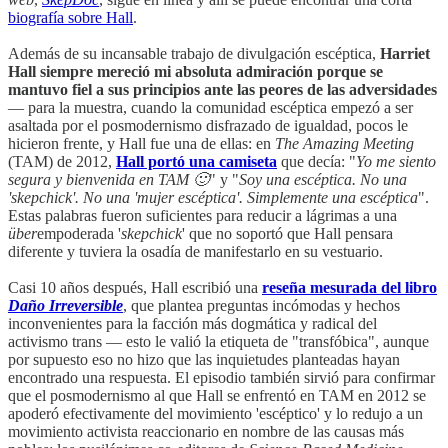
biografía sobre Hall
.
Además de su incansable trabajo de divulgación escéptica,
Harriet
Hall siempre mereció mi absoluta admiración porque se
mantuvo fiel a sus principios ante las peores de las adversidades
— para la muestra, cuando la comunidad escéptica empezó a ser
asaltada por el posmodernismo disfrazado de igualdad, pocos le
hicieron frente, y Hall fue una de ellas: en
The Amazing Meeting
(TAM) de 2012,
Hall portó una camiseta
que decía: "
Yo me siento
segura y bienvenida en TAM 🙂
" y "
Soy una escéptica. No una
'skepchick'. No una 'mujer escéptica'. Simplemente una escéptica
".
Estas palabras fueron suficientes para reducir a lágrimas a una
über
empoderada '
skepchick
' que no soportó que Hall pensara
diferente y tuviera la osadía de manifestarlo en su vestuario.
Casi 10 años después, Hall escribió una
reseña mesurada del libro
Daño Irreversible
, que plantea preguntas incómodas y hechos
inconvenientes para la facción más dogmática y radical del
activismo trans — esto le valió la etiqueta de "transfóbica", aunque
por supuesto eso no hizo que las inquietudes planteadas hayan
encontrado una respuesta. El episodio también sirvió para confirmar
que el posmodernismo al que Hall se enfrentó en TAM en 2012 se
apoderó efectivamente del movimiento 'escéptico' y lo redujo a un
movimiento activista reaccionario en nombre de las causas más