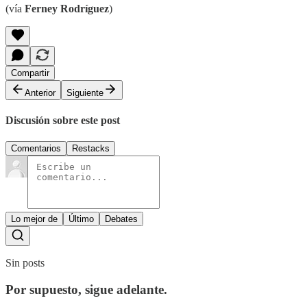
(vía
Ferney Rodríguez
)
Compartir
Anterior
Siguiente
Discusión sobre este post
Comentarios
Restacks
Lo mejor de
Último
Debates
Sin posts
Por supuesto, sigue adelante.