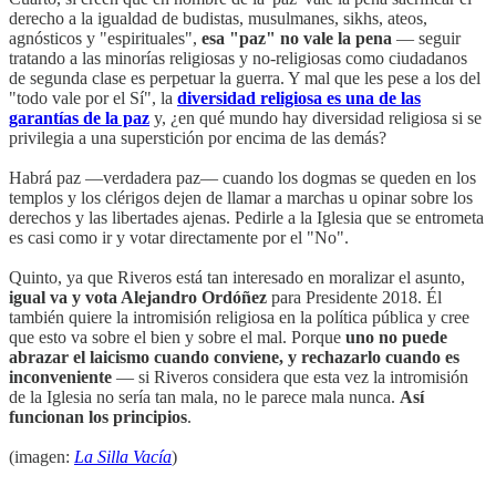
derecho a la igualdad de budistas, musulmanes, sikhs, ateos,
agnósticos y "espirituales",
esa "paz" no vale la pena
— seguir
tratando a las minorías religiosas y no-religiosas como ciudadanos
de segunda clase es perpetuar la guerra. Y mal que les pese a los del
"todo vale por el Sí", la
diversidad religiosa es una de las
garantías de la paz
y, ¿en qué mundo hay diversidad religiosa si se
privilegia a una superstición por encima de las demás?
Habrá paz —verdadera paz— cuando los dogmas se queden en los
templos y los clérigos dejen de llamar a marchas u opinar sobre los
derechos y las libertades ajenas. Pedirle a la Iglesia que se entrometa
es casi como ir y votar directamente por el "No".
Quinto, ya que Riveros está tan interesado en moralizar el asunto,
igual va y vota Alejandro Ordóñez
para Presidente 2018. Él
también quiere la intromisión religiosa en la política pública y cree
que esto va sobre el bien y sobre el mal. Porque
uno no puede
abrazar el laicismo cuando conviene, y rechazarlo cuando es
inconveniente
— si Riveros considera que esta vez la intromisión
de la Iglesia no sería tan mala, no le parece mala nunca.
Así
funcionan los principios
.
(imagen:
La Silla Vacía
)