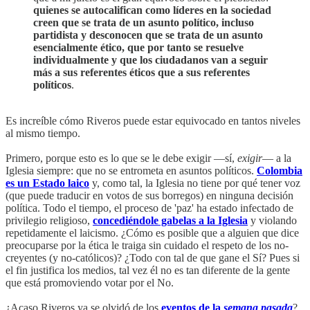
quienes se autocalifican como líderes en la sociedad
creen que se trata de un asunto político, incluso
partidista y desconocen que se trata de un asunto
esencialmente ético, que por tanto se resuelve
individualmente y que los ciudadanos van a seguir
más a sus referentes éticos que a sus referentes
políticos
.
Es increíble cómo Riveros puede estar equivocado en tantos niveles
al mismo tiempo.
Primero, porque esto es lo que se le debe exigir —sí,
exigir
— a la
Iglesia siempre: que no se entrometa en asuntos políticos.
Colombia
es un Estado laico
y, como tal, la Iglesia no tiene por qué tener voz
(que puede traducir en votos de sus borregos) en ninguna decisión
política. Todo el tiempo, el proceso de 'paz' ha estado infectado de
privilegio religioso,
concediéndole gabelas a la Iglesia
y violando
repetidamente el laicismo. ¿Cómo es posible que a alguien que dice
preocuparse por la ética le traiga sin cuidado el respeto de los no-
creyentes (y no-católicos)? ¿Todo con tal de que gane el Sí? Pues si
el fin justifica los medios, tal vez él no es tan diferente de la gente
que está promoviendo votar por el No.
¿Acaso Riveros ya se olvidó de los
eventos de la
semana pasada
?