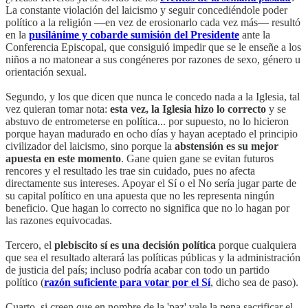
La constante violación del laicismo y seguir concediéndole poder
político a la religión —en vez de erosionarlo cada vez más— resultó
en la
pusilánime y cobarde sumisión del Presidente
ante la
Conferencia Episcopal, que consiguió impedir que se le enseñe a los
niños a no matonear a sus congéneres por razones de sexo, género u
orientación sexual.
Segundo, y los que dicen que nunca le concedo nada a la Iglesia, tal
vez quieran tomar nota:
esta vez, la Iglesia hizo lo correcto
y se
abstuvo de entrometerse en política... por supuesto, no lo hicieron
porque hayan madurado en ocho días y hayan aceptado el principio
civilizador del laicismo, sino porque la
abstensión es su mejor
apuesta en este momento
. Gane quien gane se evitan futuros
rencores y el resultado les trae sin cuidado, pues no afecta
directamente sus intereses. Apoyar el Sí o el No sería jugar parte de
su capital político en una apuesta que no les representa ningún
beneficio. Que hagan lo correcto no significa que no lo hagan por
las razones equivocadas.
Tercero, el
plebiscito sí es una decisión política
porque cualquiera
que sea el resultado alterará las políticas públicas y la administración
de justicia del país; incluso podría acabar con todo un partido
político (
razón suficiente para votar por el Sí
, dicho sea de paso).
Cuarto, si creen que en nombre de la 'paz' vale la pena sacrificar el