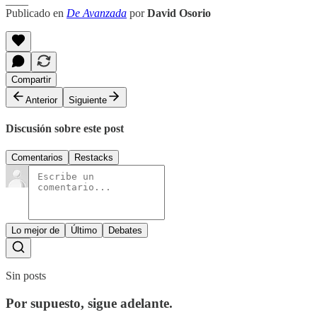
____
Publicado en
De Avanzada
por
David Osorio
Compartir
Anterior
Siguiente
Discusión sobre este post
Comentarios
Restacks
Lo mejor de
Último
Debates
Sin posts
Por supuesto, sigue adelante.