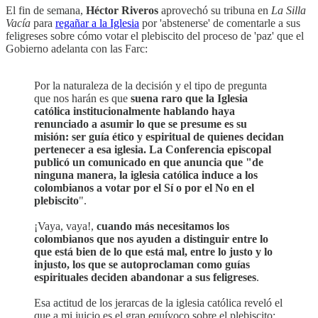
El fin de semana,
Héctor Riveros
aprovechó su tribuna en
La Silla
Vacía
para
regañar a la Iglesia
por 'abstenerse' de comentarle a sus
feligreses sobre cómo votar el plebiscito del proceso de 'paz' que el
Gobierno adelanta con las Farc:
Por la naturaleza de la decisión y el tipo de pregunta
que nos harán es que
suena raro que la Iglesia
católica institucionalmente hablando haya
renunciado a asumir lo que se presume es su
misión: ser guía ético y espiritual de quienes decidan
pertenecer a esa iglesia. La Conferencia episcopal
publicó un comunicado en que anuncia que "de
ninguna manera, la iglesia católica induce a los
colombianos a votar por el Sí o por el No en el
plebiscito
".
¡Vaya, vaya!,
cuando más necesitamos los
colombianos que nos ayuden a distinguir entre lo
que está bien de lo que está mal, entre lo justo y lo
injusto, los que se autoproclaman como guías
espirituales deciden abandonar a sus feligreses
.
Esa actitud de los jerarcas de la iglesia católica reveló el
que a mi juicio es el gran equívoco sobre el plebiscito: