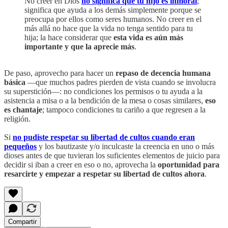
No creer en Dios
no significa que tu hijo es inmoral
;
significa que ayuda a los demás simplemente porque se
preocupa por ellos como seres humanos. No creer en el
más allá no hace que la vida no tenga sentido para tu
hija; la hace considerar que
esta vida es aún más
importante y que la aprecie más
.
De paso, aprovecho para hacer un
repaso de decencia humana
básica
—que muchos padres pierden de vista cuando se involucra
su superstición—: no condiciones los permisos o tu ayuda a la
asistencia a misa o a la bendición de la mesa o cosas similares,
eso
es chantaje
; tampoco condiciones tu cariño a que regresen a la
religión.
Si
no pudiste respetar su libertad de cultos cuando eran
pequeños
y los bautizaste y/o inculcaste la creencia en uno o más
dioses antes de que tuvieran los suficientes elementos de juicio para
decidir si iban a creer en eso o no, aprovecha la
oportunidad para
resarcirte y empezar a respetar su libertad de cultos ahora
.
Compartir