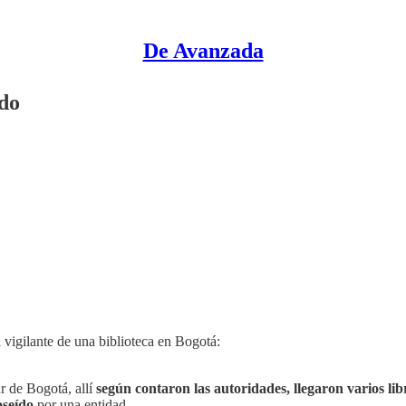
De Avanzada
ído
 vigilante de una biblioteca en Bogotá:
ur de Bogotá, allí
según contaron las autoridades, llegaron varios l
oseído
por una entidad.