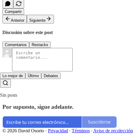
Compartir
Anterior
Siguiente
Discusión sobre este post
Comentarios
Restacks
Lo mejor de
Último
Debates
Sin posts
Por supuesto, sigue adelante.
Suscribirse
© 2026 David Osorio
·
Privacidad
∙
Términos
∙
Aviso de recolección