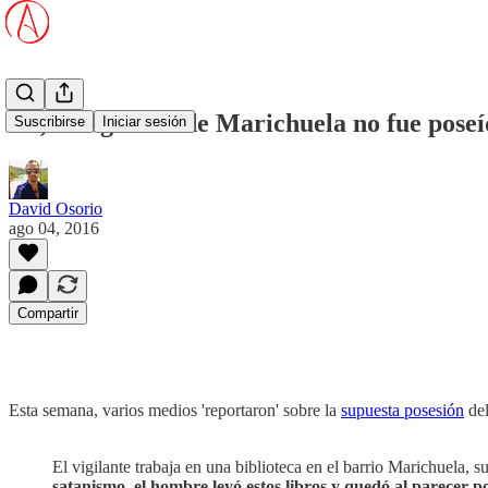
No, el vigilante de Marichuela no fue pose
Suscribirse
Iniciar sesión
David Osorio
ago 04, 2016
Compartir
Esta semana, varios medios 'reportaron' sobre la
supuesta posesión
del
El vigilante trabaja en una biblioteca en el barrio Marichuela, s
satanismo, el hombre leyó estos libros y quedó al parecer p