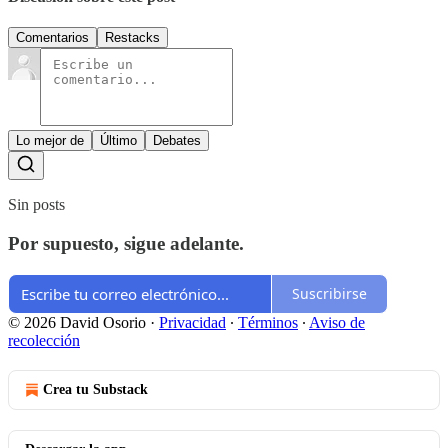
Comentarios
Restacks
Lo mejor de
Último
Debates
Sin posts
Por supuesto, sigue adelante.
Suscribirse
© 2026 David Osorio
·
Privacidad
∙
Términos
∙
Aviso de
recolección
Crea tu Substack