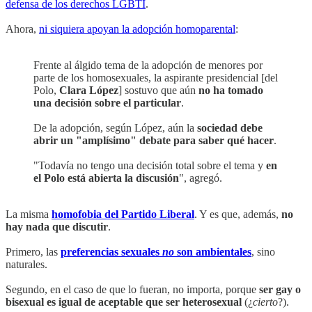
defensa de los derechos LGBTI
.
Ahora,
ni siquiera apoyan la adopción homoparental
:
Frente al álgido tema de la adopción de menores por
parte de los homosexuales, la aspirante presidencial [del
Polo,
Clara López
] sostuvo que aún
no ha tomado
una decisión sobre el particular
.
De la adopción, según López, aún la
sociedad debe
abrir un "amplísimo" debate para saber qué hacer
.
"Todavía no tengo una decisión total sobre el tema y
en
el Polo está abierta la discusión
", agregó.
La misma
homofobia del Partido Liberal
. Y es que, además,
no
hay nada que discutir
.
Primero, las
preferencias sexuales
no
son ambientales
, sino
naturales.
Segundo, en el caso de que lo fueran, no importa, porque
ser gay o
bisexual es igual de aceptable que ser heterosexual
(¿
cierto
?).