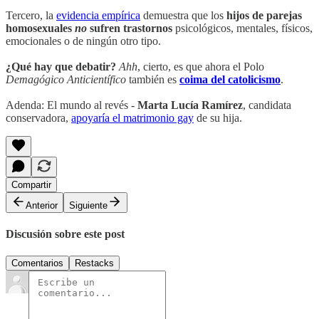
Tercero, la
evidencia empírica
demuestra que los
hijos de parejas
homosexuales
no
sufren trastornos
psicológicos, mentales, físicos,
emocionales o de ningún otro tipo.
¿Qué hay que debatir?
Ahh
, cierto, es que ahora el Polo
Demagógico Anticientífico
también es
coima del catolicismo
.
Adenda: El mundo al revés -
Marta Lucía Ramírez
, candidata
conservadora,
apoyaría el matrimonio gay
de su hija.
Compartir
Anterior
Siguiente
Discusión sobre este post
Comentarios
Restacks