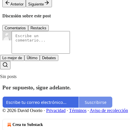
Anterior
Siguiente
Discusión sobre este post
Comentarios
Restacks
Lo mejor de
Último
Debates
Sin posts
Por supuesto, sigue adelante.
Suscribirse
© 2026 David Osorio
·
Privacidad
∙
Términos
∙
Aviso de recolección
Crea tu Substack