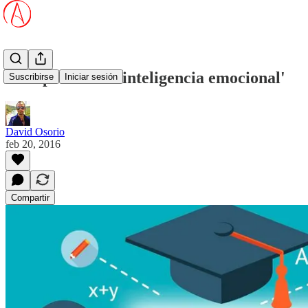
Icfes promueve 'inteligencia emocional'
Suscribirse
Iniciar sesión
David Osorio
feb 20, 2016
Compartir