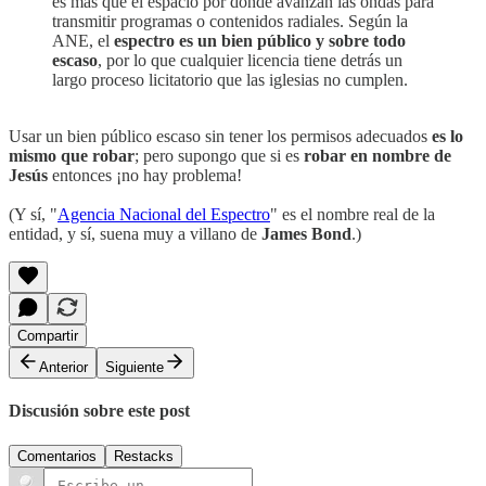
es más que el espacio por donde avanzan las ondas para
transmitir programas o contenidos radiales. Según la
ANE, el
espectro es un bien público y sobre todo
escaso
, por lo que cualquier licencia tiene detrás un
largo proceso licitatorio que las iglesias no cumplen.
Usar un bien público escaso sin tener los permisos adecuados
es lo
mismo que robar
; pero supongo que si es
robar en nombre de
Jesús
entonces ¡no hay problema!
(Y sí, "
Agencia Nacional del Espectro
" es el nombre real de la
entidad, y sí, suena muy a villano de
James Bond
.)
Compartir
Anterior
Siguiente
Discusión sobre este post
Comentarios
Restacks