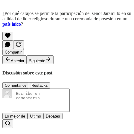
¿Por qué carajos se permite la participación del señor Jaramillo en su
calidad de líder religioso durante una ceremonia de posesión en un
país laico
?
Compartir
Anterior
Siguiente
Discusión sobre este post
Comentarios
Restacks
Lo mejor de
Último
Debates