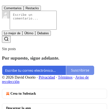
Comentarios
Restacks
Lo mejor de
Último
Debates
Sin posts
Por supuesto, sigue adelante.
Suscribirse
© 2026 David Osorio
·
Privacidad
∙
Términos
∙
Aviso de
recolección
Crea tu Substack
Descargar la app