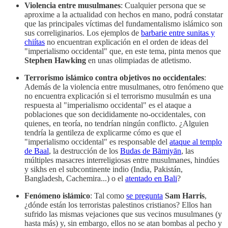
Violencia entre musulmanes
: Cualquier persona que se
aproxime a la actualidad con hechos en mano, podrá constatar
que las principales víctimas del fundamentalismo islámico son
sus correliginarios. Los ejemplos de
barbarie entre sunitas y
chiítas
no encuentran explicación en el orden de ideas del
"imperialismo occidental" que, en este tema, pinta menos que
Stephen Hawking
en unas olimpiadas de atletismo.
Terrorismo islámico contra objetivos no occidentales
:
Además de la violencia entre musulmanes, otro fenómeno que
no encuentra explicación si el terrorismo musulmán es una
respuesta al "imperialismo occidental" es el ataque a
poblaciones que son decididamente no-occidentales, con
quienes, en teoría, no tendrían ningún conflicto. ¿Alguien
tendría la gentileza de explicarme cómo es que el
"imperialismo occidental" es responsable del
ataque al templo
de Baal
, la destrucción de los
Budas de Bāmiyān
, las
múltiples masacres interreligiosas entre musulmanes, hindúes
y sikhs en el subcontinente indio (India, Pakistán,
Bangladesh, Cachemira...) o el
atentado en Bali
?
Fenómeno islámico
: Tal como
se pregunta
Sam Harris
,
¿dónde están los terroristas palestinos cristianos? Ellos han
sufrido las mismas vejaciones que sus vecinos musulmanes (y
hasta más) y, sin embargo, ellos no se atan bombas al pecho y