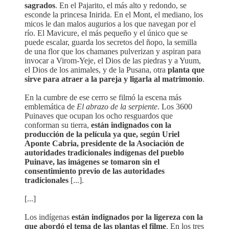
sagrados
. En el Pajarito, el más alto y redondo, se
esconde la princesa Inirida. En el Mont, el mediano, los
micos le dan malos augurios a los que navegan por el
río. El Mavicure, el más pequeño y el único que se
puede escalar, guarda los secretos del ñopo, la semilla
de una flor que los chamanes pulverizan y aspiran para
invocar a Virom-Yeje, el Dios de las piedras y a Yuum,
el Dios de los animales, y de la Pusana, otra
planta que
sirve para atraer a la pareja y ligarla al matrimonio
.
En la cumbre de ese cerro se filmó la escena más
emblemática de
El abrazo de la serpiente
. Los 3600
Puinaves que ocupan los ocho resguardos que
conforman su tierra,
están indignados con la
producción de la película ya que, según Uriel
Aponte Cabria, presidente de la Asociación de
autoridades tradicionales indígenas del pueblo
Puinave, las imágenes se tomaron sin el
consentimiento previo de las autoridades
tradicionales
[...].
[...]
Los indígenas
están indignados por la ligereza con la
que abordó el tema de las plantas el filme
. En los tres