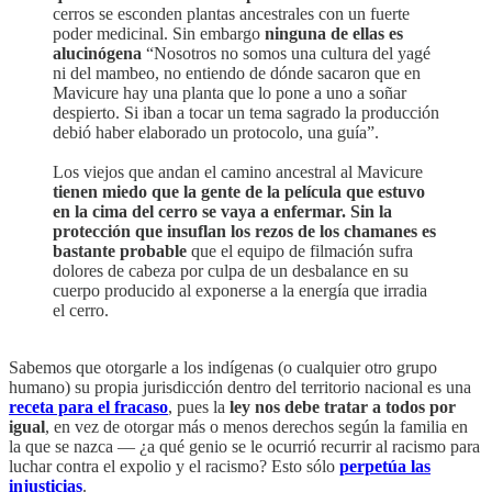
cerros se esconden plantas ancestrales con un fuerte
poder medicinal. Sin embargo
ninguna de ellas es
alucinógena
“Nosotros no somos una cultura del yagé
ni del mambeo, no entiendo de dónde sacaron que en
Mavicure hay una planta que lo pone a uno a soñar
despierto. Si iban a tocar un tema sagrado la producción
debió haber elaborado un protocolo, una guía”.
Los viejos que andan el camino ancestral al Mavicure
tienen miedo que la gente de la película que estuvo
en la cima del cerro se vaya a enfermar. Sin la
protección que insuflan los rezos de los chamanes es
bastante probable
que el equipo de filmación sufra
dolores de cabeza por culpa de un desbalance en su
cuerpo producido al exponerse a la energía que irradia
el cerro.
Sabemos que otorgarle a los indígenas (o cualquier otro grupo
humano) su propia jurisdicción dentro del territorio nacional es una
receta para el fracaso
, pues la
ley nos debe tratar a todos por
igual
, en vez de otorgar más o menos derechos según la familia en
la que se nazca — ¿a qué genio se le ocurrió recurrir al racismo para
luchar contra el expolio y el racismo? Esto sólo
perpetúa las
injusticias
.