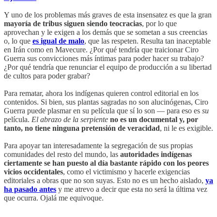
Y uno de los problemas más graves de esta insensatez es que la gran
mayoría de tribus siguen siendo teocracias
, por lo que
aprovechan y le exigen a los demás que se sometan a sus creencias
o, lo que
es igual de malo
, que las respeten. Resulta tan inaceptable
en Irán como en Mavecure. ¿Por qué tendría que traicionar Ciro
Guerra sus convicciones más íntimas para poder hacer su trabajo?
¿Por qué tendría que renunciar el equipo de producción a su libertad
de cultos para poder grabar?
Para rematar, ahora los indígenas quieren control editorial en los
contenidos. Si bien, sus plantas sagradas no son alucinógenas, Ciro
Guerra puede plasmar en su película que sí lo son — para eso es
su
película.
El abrazo de la serpiente
no es un documental y, por
tanto, no tiene ninguna pretensión de veracidad
, ni le es exigible.
Para apoyar tan interesadamente la segregación de sus propias
comunidades del resto del mundo, las
autoridades indígenas
ciertamente se han puesto al día bastante rápido con los peores
vicios occidentales
, como el victimismo y hacerle exigencias
editoriales a obras que no son suyas. Esto no es un hecho aislado,
ya
ha pasado antes
y me atrevo a decir que esta no será la última vez
que ocurra. Ojalá me equivoque.
____