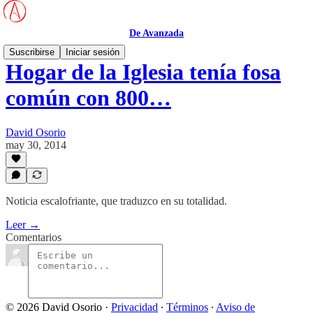
De Avanzada
Suscribirse
Iniciar sesión
Hogar de la Iglesia tenía fosa
común con 800…
David Osorio
may 30, 2014
Noticia escalofriante, que traduzco en su totalidad.
Leer →
Comentarios
© 2026 David Osorio
·
Privacidad
∙
Términos
∙
Aviso de