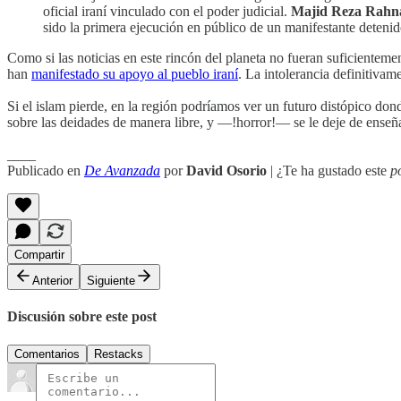
oficial iraní vinculado con el poder judicial.
Majid Reza Rahn
sido la primera ejecución en público de un manifestante detenid
Como si las noticias en este rincón del planeta no fueran suficientem
han
manifestado su apoyo al pueblo iraní
. La intolerancia definitivame
Si el islam pierde, en la región podríamos ver un futuro distópico do
sobre las deidades de manera libre, y —!horror!— se le deje de enseñ
____
Publicado en
De Avanzada
por
David Osorio
| ¿Te ha gustado este
p
Compartir
Anterior
Siguiente
Discusión sobre este post
Comentarios
Restacks