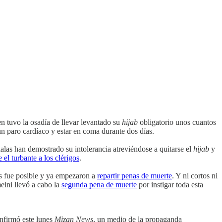
en tuvo la osadía de llevar levantado su
hijab
obligatorio unos cuantos
un paro cardíaco y estar en coma durante dos días.
ialas han demostrado su intolerancia atreviéndose a quitarse el
hijab
y
el turbante a los clérigos
.
es fue posible y ya empezaron a
repartir penas de muerte
. Y ni cortos ni
eini llevó a cabo la
segunda pena de muerte
por instigar toda esta
onfirmó este lunes
Mizan News
, un medio de la propaganda