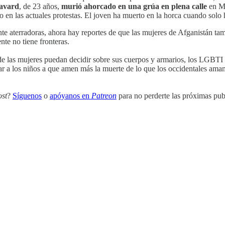
avard
, de 23 años,
murió ahorcado en una grúa en plena calle
en Ma
o en las actuales protestas. El joven ha muerto en la horca cuando solo 
ente aterradoras, ahora hay reportes de que las mujeres de Afganistán t
nte no tiene fronteras.
nde las mujeres puedan decidir sobre sus cuerpos y armarios, los LGBTI
ar a los niños a que amen más la muerte de lo que los occidentales amam
ost
?
Síguenos
o
apóyanos en
Patreon
para no perderte las próximas pub