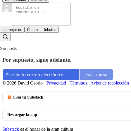
Lo mejor de
Último
Debates
Sin posts
Por supuesto, sigue adelante.
Suscribirse
© 2026 David Osorio
·
Privacidad
∙
Términos
∙
Aviso de recolección
Crea tu Substack
Descargar la app
Substack
es el hogar de la gran cultura