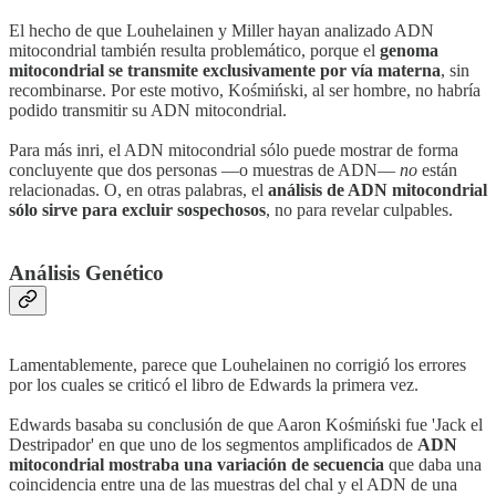
El hecho de que Louhelainen y Miller hayan analizado ADN
mitocondrial también resulta problemático, porque el
genoma
mitocondrial se transmite exclusivamente por vía materna
, sin
recombinarse. Por este motivo, Kośmiński, al ser hombre, no habría
podido transmitir su ADN mitocondrial.
Para más inri, el ADN mitocondrial sólo puede mostrar de forma
concluyente que dos personas —o muestras de ADN—
no
están
relacionadas. O, en otras palabras, el
análisis de ADN mitocondrial
sólo sirve para excluir sospechosos
, no para revelar culpables.
Análisis Genético
Lamentablemente, parece que Louhelainen no corrigió los errores
por los cuales se criticó el libro de Edwards la primera vez.
Edwards basaba su conclusión de que Aaron Kośmiński fue 'Jack el
Destripador' en que uno de los segmentos amplificados de
ADN
mitocondrial mostraba una variación de secuencia
que daba una
coincidencia entre una de las muestras del chal y el ADN de una