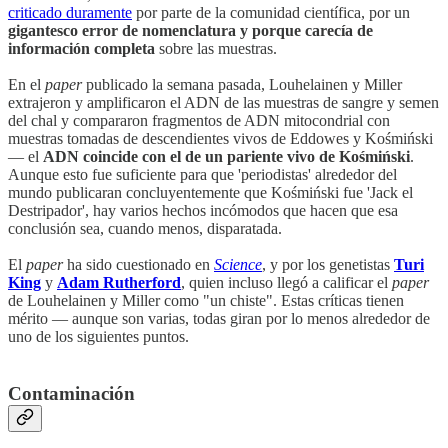
criticado duramente
por parte de la comunidad científica, por un
gigantesco error de nomenclatura y porque carecía de
información completa
sobre las muestras.
En el
paper
publicado la semana pasada, Louhelainen y Miller
extrajeron y amplificaron el ADN de las muestras de sangre y semen
del chal y compararon fragmentos de ADN mitocondrial con
muestras tomadas de descendientes vivos de Eddowes y Kośmiński
— el
ADN coincide con el de un pariente vivo de Kośmiński
.
Aunque esto fue suficiente para que 'periodistas' alrededor del
mundo publicaran concluyentemente que Kośmiński fue 'Jack el
Destripador', hay varios hechos incómodos que hacen que esa
conclusión sea, cuando menos, disparatada.
El
paper
ha sido cuestionado en
Science
, y por los genetistas
Turi
King
y
Adam Rutherford
, quien incluso llegó a calificar el
paper
de Louhelainen y Miller como "un chiste". Estas críticas tienen
mérito — aunque son varias, todas giran por lo menos alrededor de
uno de los siguientes puntos.
Contaminación