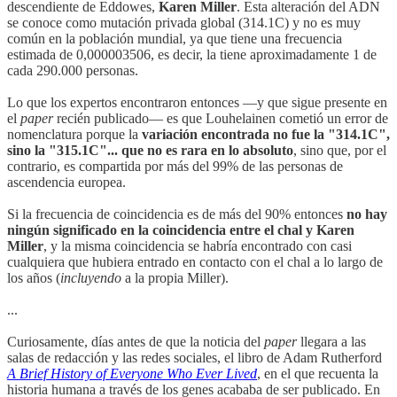
descendiente de Eddowes,
Karen Miller
. Esta alteración del ADN
se conoce como mutación privada global (314.1C) y no es muy
común en la población mundial, ya que tiene una frecuencia
estimada de 0,000003506, es decir, la tiene aproximadamente 1 de
cada 290.000 personas.
Lo que los expertos encontraron entonces —y que sigue presente en
el
paper
recién publicado— es que Louhelainen cometió un error de
nomenclatura porque la
variación encontrada no fue la "314.1C",
sino la "315.1C"... que no es rara en lo absoluto
, sino que, por el
contrario, es compartida por más del 99% de las personas de
ascendencia europea.
Si la frecuencia de coincidencia es de más del 90% entonces
no hay
ningún significado en la coincidencia entre el chal y Karen
Miller
, y la misma coincidencia se habría encontrado con casi
cualquiera que hubiera entrado en contacto con el chal a lo largo de
los años (
incluyendo
a la propia Miller).
...
Curiosamente, días antes de que la noticia del
paper
llegara a las
salas de redacción y las redes sociales, el libro de Adam Rutherford
A Brief History of Everyone Who Ever Lived
, en el que recuenta la
historia humana a través de los genes acababa de ser publicado. En