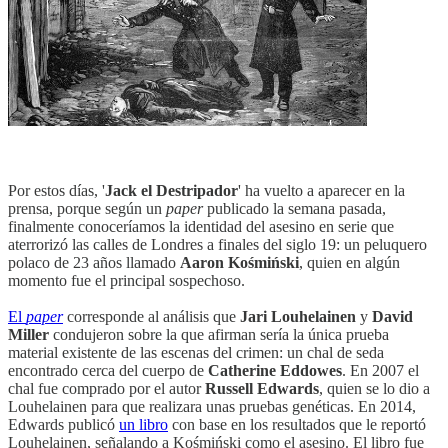
Por estos días, '
Jack el Destripador
' ha vuelto a aparecer en la
prensa, porque según un
paper
publicado la semana pasada,
finalmente conoceríamos la identidad del asesino en serie que
aterrorizó las calles de Londres a finales del siglo 19: un peluquero
polaco de 23 años llamado
Aaron Kośmiński
, quien en algún
momento fue el principal sospechoso.
El
paper
corresponde al análisis que
Jari Louhelainen
y
David
Miller
condujeron sobre la que afirman sería la única prueba
material existente de las escenas del crimen: un chal de seda
encontrado cerca del cuerpo de
Catherine Eddowes
. En 2007 el
chal fue comprado por el autor
Russell Edwards
, quien se lo dio a
Louhelainen para que realizara unas pruebas genéticas. En 2014,
Edwards publicó
un libro
con base en los resultados que le reportó
Louhelainen, señalando a Kośmiński como el asesino. El libro fue