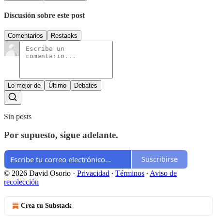
Discusión sobre este post
Comentarios
Restacks
Lo mejor de
Último
Debates
Sin posts
Por supuesto, sigue adelante.
Suscribirse
© 2026 David Osorio
·
Privacidad
∙
Términos
∙
Aviso de
recolección
Crea tu Substack